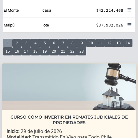
$42.224.468
El Monte
casa
$37.982.026
Maipú
lote
1
2
3
4
5
6
7
8
9
10
11
12
13
14
15
16
17
18
19
20
21
22
23
CURSO CÓMO INVERTIR EN REMATES JUDICIALES DE
PROPIEDADES
Inicio:
29 de julio de 2026
Modalidad:
Transmitido En Vivo para Todo Chile