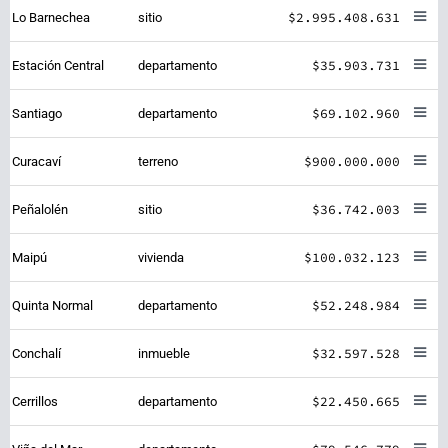
$2.995.408.631
Lo Barnechea
sitio
$35.903.731
Estación Central
departamento
$69.102.960
Santiago
departamento
$900.000.000
Curacaví
terreno
$36.742.003
Peñalolén
sitio
$100.032.123
Maipú
vivienda
$52.248.984
Quinta Normal
departamento
$32.597.528
Conchalí
inmueble
$22.450.665
Cerrillos
departamento