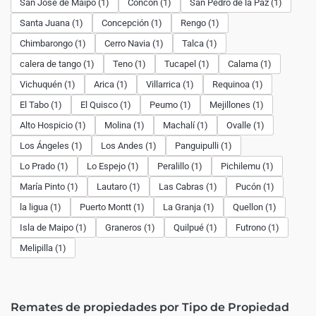
San José de Maipo (1)
Concón (1)
San Pedro de la Paz (1)
Santa Juana (1)
Concepción (1)
Rengo (1)
Chimbarongo (1)
Cerro Navia (1)
Talca (1)
calera de tango (1)
Teno (1)
Tucapel (1)
Calama (1)
Vichuquén (1)
Arica (1)
Villarrica (1)
Requinoa (1)
El Tabo (1)
El Quisco (1)
Peumo (1)
Mejillones (1)
Alto Hospicio (1)
Molina (1)
Machalí (1)
Ovalle (1)
Los Ángeles (1)
Los Andes (1)
Panguipulli (1)
Lo Prado (1)
Lo Espejo (1)
Peralillo (1)
Pichilemu (1)
María Pinto (1)
Lautaro (1)
Las Cabras (1)
Pucón (1)
la ligua (1)
Puerto Montt (1)
La Granja (1)
Quellon (1)
Isla de Maipo (1)
Graneros (1)
Quilpué (1)
Futrono (1)
Melipilla (1)
Remates de propiedades por Tipo de Propiedad