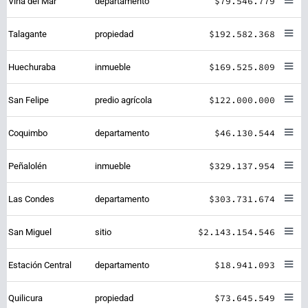
$79.546.779
Viña del Mar
departamento
$192.582.368
Talagante
propiedad
$169.525.809
Huechuraba
inmueble
$122.000.000
San Felipe
predio agrícola
$46.130.544
Coquimbo
departamento
$329.137.954
Peñalolén
inmueble
$303.731.674
Las Condes
departamento
$2.143.154.546
San Miguel
sitio
$18.941.093
Estación Central
departamento
$73.645.549
Quilicura
propiedad