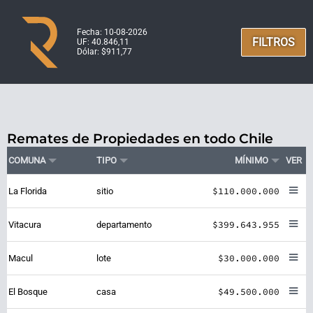
Fecha: 10-08-2026
FILTROS
UF: 40.846,11
Dólar: $911,77
Remates de Propiedades en todo Chile
COMUNA
TIPO
MÍNIMO
VER
$110.000.000
La Florida
sitio
$399.643.955
Vitacura
departamento
$30.000.000
Macul
lote
$49.500.000
El Bosque
casa