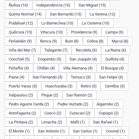
Ñuñoa (16)
Independencia (16)
San Miguel (15)
Quinta Normal (14)
San Bernardo (13)
La Serena (12)
Pudahuel (12)
Lo Barnechea (10)
La Cisterna (10)
Quilicura (10)
Vitacura (10)
Providencia (9)
Lampa (9)
Peñalolén (9)
Renca (9)
Buin (8)
Colina (8)
Macul (8)
Viña del Mar (7)
Talagante (7)
Recoleta (6)
La Reina (6)
Conchalí (5)
Coquimbo (5)
San Joaquín (4)
Quillota (4)
Peñaflor (4)
Chillán (4)
Villa Alemana (4)
El Bosque (4)
Paine (4)
San Fernando (3)
Temuco (3)
San Felipe (3)
Puerto Varas (3)
Huechuraba (3)
Retiro (3)
Cerrillos (3)
Valparaíso (2)
Pirque (2)
San Ramón (2)
Pedro Aguirre Cerda (2)
Padre Hurtado (2)
Algarrobo (2)
Antofagasta (2)
Curicó (2)
Curacaví (2)
Copiapó (2)
La Pintana (2)
Limache (2)
Máfil (1)
San Rafael (1)
El Monte (1)
San Antonio (1)
San Carlos (1)
Coronel (1)