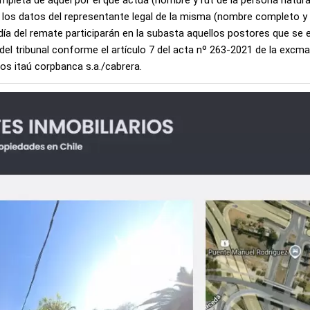
ompleta de aquél por el que actúa (nombre y rut de la persona natura
ar los datos del representante legal de la misma (nombre completo 
el día del remate participarán en la subasta aquellos postores que s
e del tribunal conforme el artículo 7 del acta nº 263-2021 de la ex
os itaú corpbanca s.a./cabrera.