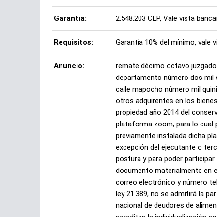
Garantía:
2.548.203 CLP, Vale vista bancar
Requisitos:
Garantía 10% del mínimo, vale 
Anuncio:
remate décimo octavo juzgado ci
departamento número dos mil se
calle mapocho número mil quini
otros adquirentes en los biene
propiedad año 2014 del conserv
plataforma zoom, para lo cual p
previamente instalada dicha pl
excepción del ejecutante o terc
postura y para poder participar 
documento materialmente en el 
correo electrónico y número tel
ley 21.389, no se admitirá la p
nacional de deudores de alimen