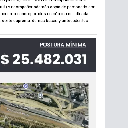
l o jurídica). en el caso de corresponder a una
y rut) y acompañar además copia de personería con
e encuentren incorporados en nómina certificada
cma. corte suprema. demás bases y antecedentes