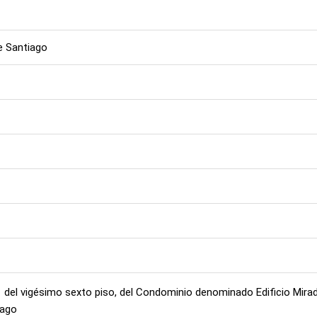
e Santiago
l vigésimo sexto piso, del Condominio denominado Edificio Mirado
iago