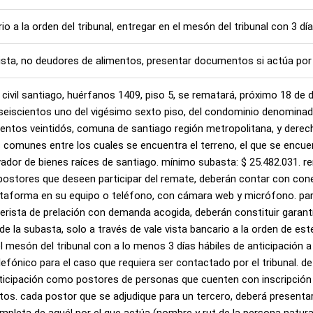
io a la orden del tribunal, entregar en el mesón del tribunal con 3 día
vista, no deudores de alimentos, presentar documentos si actúa por 
vil santiago, huérfanos 1409, piso 5, se rematará, próximo 18 de di
iscientos uno del vigésimo sexto piso, del condominio denominado e
entos veintidós, comuna de santiago región metropolitana, y derecho
s comunes entre los cuales se encuentra el terreno, el que se encue
ador de bienes raíces de santiago. mínimo subasta: $ 25.482.031. re
ostores que deseen participar del remate, deberán contar con conexi
ataforma en su equipo o teléfono, con cámara web y micrófono. para 
erista de prelación con demanda acogida, deberán constituir garantía
de la subasta, solo a través de vale vista bancario a la orden de es
mesón del tribunal con a lo menos 3 días hábiles de anticipación a 
efónico para el caso que requiera ser contactado por el tribunal. de
articipación como postores de personas que cuenten con inscripción 
tos. cada postor que se adjudique para un tercero, deberá presenta