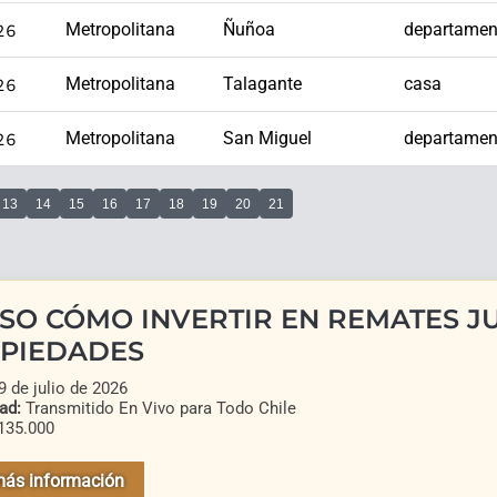
26
Metropolitana
Ñuñoa
departamen
26
Metropolitana
Talagante
casa
26
Metropolitana
San Miguel
departamen
13
14
15
16
17
18
19
20
21
SO CÓMO INVERTIR EN REMATES JU
PIEDADES
 de julio de 2026
ad:
Transmitido En Vivo para Todo Chile
135.000
más información