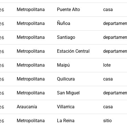
26
Metropolitana
Puente Alto
casa
26
Metropolitana
Ñuñoa
departamen
26
Metropolitana
Santiago
departamen
26
Metropolitana
Estación Central
departamen
26
Metropolitana
Maipú
lote
26
Metropolitana
Quilicura
casa
26
Metropolitana
San Miguel
departamen
26
Araucanía
Villarrica
casa
26
Metropolitana
La Reina
sitio