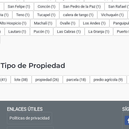
)
San Felipe (1)
Concón (1)
San Pedro de la Paz (1)
San Rafael (
ia (1)
Teno (1)
Tucapel (1)
calera de tango (1)
Vichuquén (1)
Alto Hospicio (1)
Machalí (1)
Ovalle (1)
Los Andes (1)
Panguipull
)
Lautaro (1)
Pucón (1)
Las Cabras (1)
La Granja (1)
Puerto 
Tipo de Propiedad
(41)
lote (38)
propiedad (26)
parcela (18)
predio agrícola (9)
ENLACES ÚTILES
SÍ
Políticas de privacidad