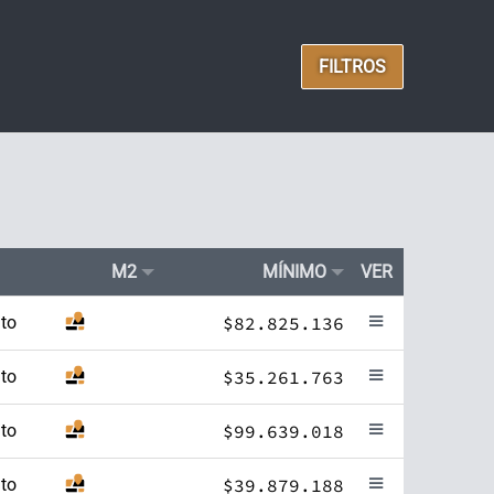
FILTROS
M2
MÍNIMO
VER
to
$82.825.136
to
$35.261.763
to
$99.639.018
to
$39.879.188