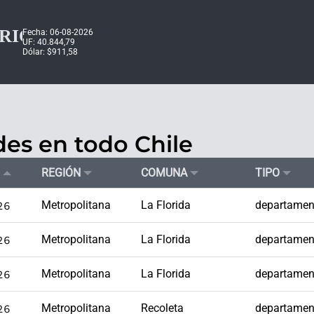
Fecha: 06-08-2026
UF: 40.844,79
Dólar: $911,58
es en todo Chile
REGIÓN
COMUNA
TIPO
26
Metropolitana
La Florida
departamen
26
Metropolitana
La Florida
departamen
26
Metropolitana
La Florida
departamen
26
Metropolitana
Recoleta
departamen