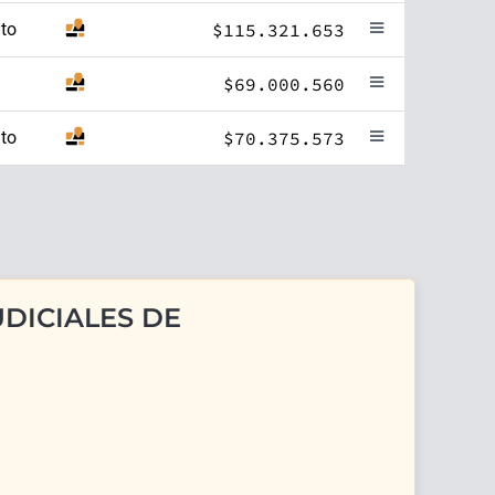
to
$115.321.653
$69.000.560
to
$70.375.573
DICIALES DE