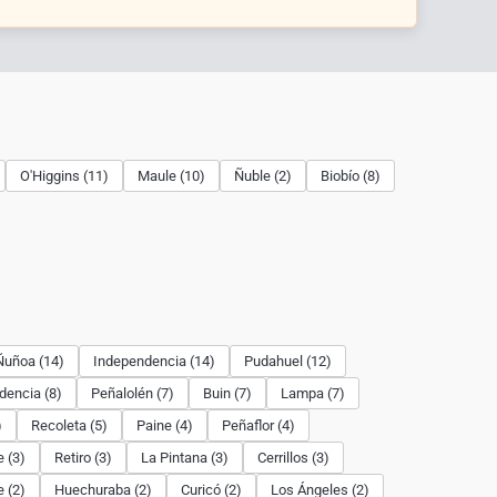
O'Higgins (11)
Maule (10)
Ñuble (2)
Biobío (8)
Ñuñoa (14)
Independencia (14)
Pudahuel (12)
dencia (8)
Peñalolén (7)
Buin (7)
Lampa (7)
)
Recoleta (5)
Paine (4)
Peñaflor (4)
 (3)
Retiro (3)
La Pintana (3)
Cerrillos (3)
 (2)
Huechuraba (2)
Curicó (2)
Los Ángeles (2)