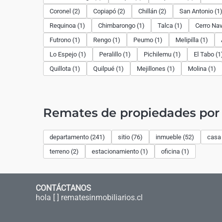
Coronel (2)
Copiapó (2)
Chillán (2)
San Antonio (1
Requinoa (1)
Chimbarongo (1)
Talca (1)
Cerro Nav
Futrono (1)
Rengo (1)
Peumo (1)
Melipilla (1)
Lo Espejo (1)
Peralillo (1)
Pichilemu (1)
El Tabo (1
Quillota (1)
Quilpué (1)
Mejillones (1)
Molina (1)
Remates de propiedades por 
departamento (241)
sitio (76)
inmueble (52)
casa 
terreno (2)
estacionamiento (1)
oficina (1)
CONTÁCTANOS
hola [ ] rematesinmobiliarios.cl