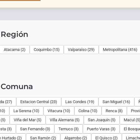
 Región
Atacama (2)
Coquimbo (15)
Valparaíso (29)
Metropolitana (416)
r Comuna
ida (27)
Estacion Central (23)
Las Condes (19)
San Miguel (16)
10)
La Serena (10)
Vitacura (10)
Colina (10)
Renca (8)
Provi
 (5)
Viña del Mar (5)
Villa Alemana (5)
San Joaquín (5)
Macul (5
sta (3)
San Fernando (3)
Temuco (3)
Puerto Varas (3)
El Bosque
 Hurtado (2)
San Ramón (2)
Algarrobo (2)
El Quisco (2)
Limache