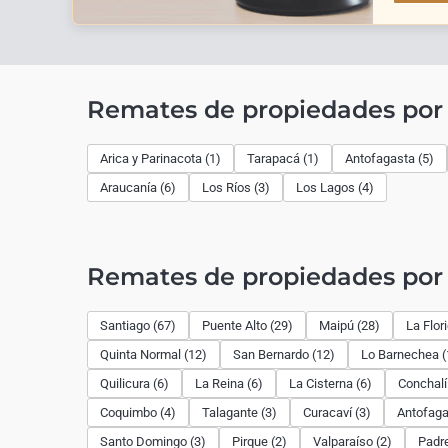
Remates de propiedades por
Arica y Parinacota (1)
Tarapacá (1)
Antofagasta (5)
Araucanía (6)
Los Ríos (3)
Los Lagos (4)
Remates de propiedades po
Santiago (67)
Puente Alto (29)
Maipú (28)
La Flor
Quinta Normal (12)
San Bernardo (12)
Lo Barnechea (
Quilicura (6)
La Reina (6)
La Cisterna (6)
Conchalí
Coquimbo (4)
Talagante (3)
Curacaví (3)
Antofaga
Santo Domingo (3)
Pirque (2)
Valparaíso (2)
Padre