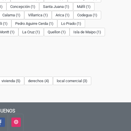
1)
Concepción (1)
Santa Juana (1)
Máfil (1)
Calama (1)
Villarrica (1)
Arica (1)
Codegua (1)
i (1)
Pedro Aguirre Cerda (1)
Lo Prado (1)
Montt (1)
La Cruz (1)
Quellon (1)
Isla de Maipo (1)
vivienda (5)
derechos (4)
local comercial (3)
GUENOS