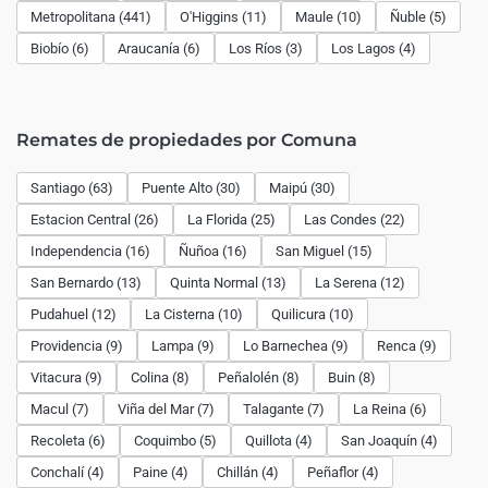
Metropolitana (441)
O'Higgins (11)
Maule (10)
Ñuble (5)
Biobío (6)
Araucanía (6)
Los Ríos (3)
Los Lagos (4)
Remates de propiedades por Comuna
Santiago (63)
Puente Alto (30)
Maipú (30)
Estacion Central (26)
La Florida (25)
Las Condes (22)
Independencia (16)
Ñuñoa (16)
San Miguel (15)
San Bernardo (13)
Quinta Normal (13)
La Serena (12)
Pudahuel (12)
La Cisterna (10)
Quilicura (10)
Providencia (9)
Lampa (9)
Lo Barnechea (9)
Renca (9)
Vitacura (9)
Colina (8)
Peñalolén (8)
Buin (8)
Macul (7)
Viña del Mar (7)
Talagante (7)
La Reina (6)
Recoleta (6)
Coquimbo (5)
Quillota (4)
San Joaquín (4)
Conchalí (4)
Paine (4)
Chillán (4)
Peñaflor (4)