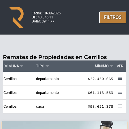
Fecha: 10-08-2026
FILTROS
UF: 40.846,11
Dólar: $911,77
Remates de Propiedades en Cerrillos
COMUNA
TIPO
MÍNIMO
VER
$22.450.665
Cerrillos
departamento
$61.113.563
Cerrillos
departamento
$93.621.378
Cerrillos
casa