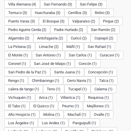
Villa Alemana (4)
San Fernando (3)
San Felipe (3)
Temuco (3)
Huechuraba (3)
Cerrillos (3)
Retiro (3)
Puerto Varas (3)
El Bosque (3)
Valparaíso (2)
Pirque (2)
Pedro Aguirre Cerda (2)
Padre Hurtado (2)
San Ramón (2)
Algarrobo (2)
Antofagasta (2)
Curicó (2)
Copiapó (2)
La Pintana (2)
Limache (2)
Máfil (1)
San Rafael (1)
El Monte (1)
San Antonio (1)
San Carlos (1)
Curacaví (1)
Coronel (1)
San José de Maipo (1)
Concón (1)
San Pedro de la Paz (1)
Santa Juana (1)
Concepción (1)
Rengo (1)
Chimbarongo (1)
Cerro Navia (1)
Talca (1)
calera de tango (1)
Teno (1)
Tucapel (1)
Calama (1)
Vichuquén (1)
Arica (1)
Villarrica (1)
Requinoa (1)
El Tabo (1)
El Quisco (1)
Peumo (1)
Mejillones (1)
Alto Hospicio (1)
Molina (1)
Machalí (1)
Ovalle (1)
Los Ángeles (1)
Los Andes (1)
Panguipulli (1)