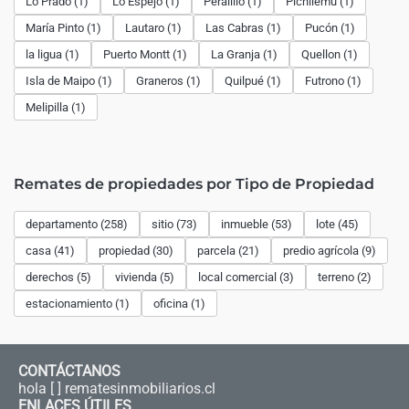
Lo Prado (1)
Lo Espejo (1)
Peralillo (1)
Pichilemu (1)
María Pinto (1)
Lautaro (1)
Las Cabras (1)
Pucón (1)
la ligua (1)
Puerto Montt (1)
La Granja (1)
Quellon (1)
Isla de Maipo (1)
Graneros (1)
Quilpué (1)
Futrono (1)
Melipilla (1)
Remates de propiedades por Tipo de Propiedad
departamento (258)
sitio (73)
inmueble (53)
lote (45)
casa (41)
propiedad (30)
parcela (21)
predio agrícola (9)
derechos (5)
vivienda (5)
local comercial (3)
terreno (2)
estacionamiento (1)
oficina (1)
CONTÁCTANOS
hola [ ] rematesinmobiliarios.cl
ENLACES ÚTILES