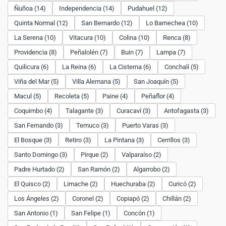
Ñuñoa (14)
Independencia (14)
Pudahuel (12)
Quinta Normal (12)
San Bernardo (12)
Lo Barnechea (10)
La Serena (10)
Vitacura (10)
Colina (10)
Renca (8)
Providencia (8)
Peñalolén (7)
Buin (7)
Lampa (7)
Quilicura (6)
La Reina (6)
La Cisterna (6)
Conchalí (5)
Viña del Mar (5)
Villa Alemana (5)
San Joaquín (5)
Macul (5)
Recoleta (5)
Paine (4)
Peñaflor (4)
Coquimbo (4)
Talagante (3)
Curacaví (3)
Antofagasta (3)
San Fernando (3)
Temuco (3)
Puerto Varas (3)
El Bosque (3)
Retiro (3)
La Pintana (3)
Cerrillos (3)
Santo Domingo (3)
Pirque (2)
Valparaíso (2)
Padre Hurtado (2)
San Ramón (2)
Algarrobo (2)
El Quisco (2)
Limache (2)
Huechuraba (2)
Curicó (2)
Los Ángeles (2)
Coronel (2)
Copiapó (2)
Chillán (2)
San Antonio (1)
San Felipe (1)
Concón (1)