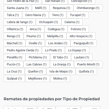
San Pedro de la Paz (1)
San Rafael (1)
Concepción (1)
Santa Juana (1)
Máfil (1)
Requinoa (1)
Chimbarongo (1)
Talca (1)
Cerro Navia (1)
Teno (1)
Tucapel (1)
calera de tango (1)
Vichuquén (1)
Calama (1)
Villarrica (1)
Arica (1)
Codegua (1)
Futrono (1)
Rengo (1)
Peumo (1)
Melipilla (1)
Alto Hospicio (1)
Machalí (1)
Ovalle (1)
Los Andes (1)
Panguipulli (1)
Pedro Aguirre Cerda (1)
Lo Prado (1)
Lo Espejo (1)
Peralillo (1)
Pichilemu (1)
El Tabo (1)
Lautaro (1)
Pucón (1)
Las Cabras (1)
La Granja (1)
Puerto Montt (1)
La Cruz (1)
Quellon (1)
Isla de Maipo (1)
Quillota (1)
Quilpué (1)
Mejillones (1)
Molina (1)
Remates de propiedades por Tipo de Propiedad