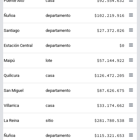
$92.554.632
Puente Alto
casa
$102.219.916
Ñuñoa
departamento
$27.372.026
Santiago
departamento
$0
Estación Central
departamento
$57.144.922
Maipú
lote
$126.472.205
Quilicura
casa
$87.626.675
San Miguel
departamento
$33.174.662
Villarrica
casa
$281.780.538
La Reina
sitio
$115.321.653
Ñuñoa
departamento