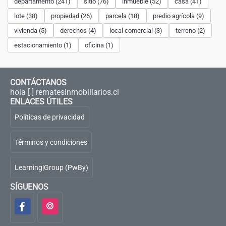
departamento (241)
sitio (76)
inmueble (52)
casa (41)
lote (38)
propiedad (26)
parcela (18)
predio agrícola (9)
vivienda (5)
derechos (4)
local comercial (3)
terreno (2)
estacionamiento (1)
oficina (1)
CONTÁCTANOS
hola [ ] rematesinmobiliarios.cl
ENLACES ÚTILES
Políticas de privacidad
Términos y condiciones
Learning|Group (PwBy)
SÍGUENOS