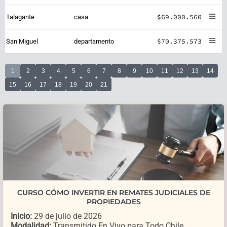
$69.000.560
Talagante
casa
$70.375.573
San Miguel
departamento
1
2
3
4
5
6
7
8
9
10
11
12
13
14
15
16
17
18
19
20
21
CURSO CÓMO INVERTIR EN REMATES JUDICIALES DE
PROPIEDADES
Inicio:
29 de julio de 2026
Modalidad:
Transmitido En Vivo para Todo Chile