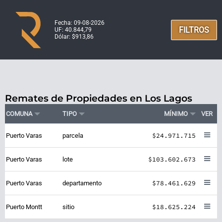
Fecha: 09-08-2026
FILTROS
UF: 40.844,79
Dólar: $913,86
Remates de Propiedades en Los Lagos
COMUNA
TIPO
MÍNIMO
VER
$24.971.715
Puerto Varas
parcela
$103.602.673
Puerto Varas
lote
$78.461.629
Puerto Varas
departamento
$18.625.224
Puerto Montt
sitio