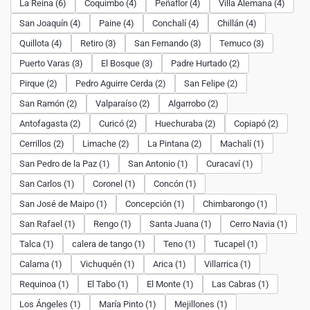
La Reina (6)
Coquimbo (4)
Peñaflor (4)
Villa Alemana (4)
San Joaquín (4)
Paine (4)
Conchalí (4)
Chillán (4)
Quillota (4)
Retiro (3)
San Fernando (3)
Temuco (3)
Puerto Varas (3)
El Bosque (3)
Padre Hurtado (2)
Pirque (2)
Pedro Aguirre Cerda (2)
San Felipe (2)
San Ramón (2)
Valparaíso (2)
Algarrobo (2)
Antofagasta (2)
Curicó (2)
Huechuraba (2)
Copiapó (2)
Cerrillos (2)
Limache (2)
La Pintana (2)
Machalí (1)
San Pedro de la Paz (1)
San Antonio (1)
Curacaví (1)
San Carlos (1)
Coronel (1)
Concón (1)
San José de Maipo (1)
Concepción (1)
Chimbarongo (1)
San Rafael (1)
Rengo (1)
Santa Juana (1)
Cerro Navia (1)
Talca (1)
calera de tango (1)
Teno (1)
Tucapel (1)
Calama (1)
Vichuquén (1)
Arica (1)
Villarrica (1)
Requinoa (1)
El Tabo (1)
El Monte (1)
Las Cabras (1)
Los Ángeles (1)
María Pinto (1)
Mejillones (1)