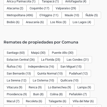
Arica y Parinacota (1)
Tarapacá (1)
Antofagasta (4)
Atacama (2)
Coquimbo (17)
Valparaíso (29)
Metropolitana (436)
O'Higgins (11)
Maule (10)
Ñuble (5)
Biobío (6)
Araucanía (6)
Los Ríos (3)
Los Lagos (4)
Remates de propiedades por Comuna
Santiago (63)
Maipú (30)
Puente Alto (30)
Estacion Central (26)
La Florida (25)
Las Condes (21)
Ñuñoa (16)
Independencia (16)
San Miguel (15)
San Bernardo (13)
Quinta Normal (13)
Pudahuel (12)
La Serena (12)
La Cisterna (10)
Quilicura (10)
Vitacura (9)
Renca (9)
Lo Barnechea (9)
Lampa (9)
Providencia (9)
Buin (8)
Colina (8)
Peñalolén (7)
Macul (7)
Recoleta (6)
Talagante (6)
Viña del Mar (6)