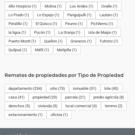
Alto Hospicio (1)
Molina (1)
Los Andes (1)
Ovalle (1)
Lo Prado (1)
Lo Espejo (1)
Panguipulli (1)
Lautaro (1)
Peralillo (1)
El Quisco (1)
Peumo (1)
Pichilemu (1)
la ligua (1)
Pucón (1)
La Granja (1)
Isla de Maipo (1)
Puerto Montt (1)
Quellon (1)
Graneros (1)
Futrono (1)
Quilpué (1)
Máfil (1)
Melipilla (1)
Remates de propiedades por Tipo de Propiedad
departamento (254)
sitio (73)
inmueble (51)
lote (45)
casa (41)
propiedad (29)
parcela (21)
predio agrícola (8)
derechos (5)
vivienda (5)
local comercial (3)
terreno (2)
estacionamiento (1)
oficina (1)