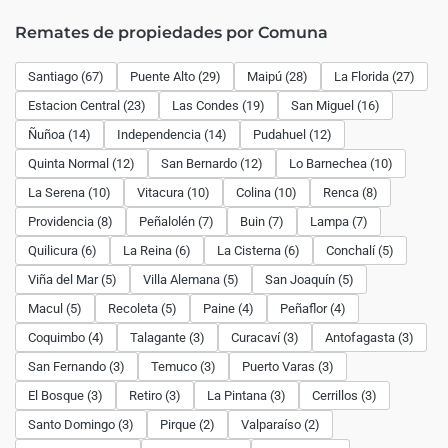
Remates de propiedades por Comuna
Santiago (67)
Puente Alto (29)
Maipú (28)
La Florida (27)
Estacion Central (23)
Las Condes (19)
San Miguel (16)
Ñuñoa (14)
Independencia (14)
Pudahuel (12)
Quinta Normal (12)
San Bernardo (12)
Lo Barnechea (10)
La Serena (10)
Vitacura (10)
Colina (10)
Renca (8)
Providencia (8)
Peñalolén (7)
Buin (7)
Lampa (7)
Quilicura (6)
La Reina (6)
La Cisterna (6)
Conchalí (5)
Viña del Mar (5)
Villa Alemana (5)
San Joaquín (5)
Macul (5)
Recoleta (5)
Paine (4)
Peñaflor (4)
Coquimbo (4)
Talagante (3)
Curacaví (3)
Antofagasta (3)
San Fernando (3)
Temuco (3)
Puerto Varas (3)
El Bosque (3)
Retiro (3)
La Pintana (3)
Cerrillos (3)
Santo Domingo (3)
Pirque (2)
Valparaíso (2)