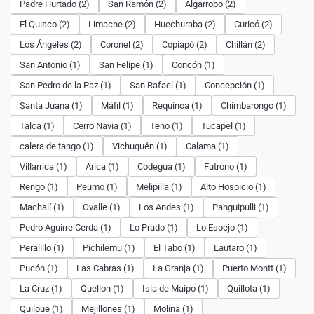
Padre Hurtado (2)
San Ramón (2)
Algarrobo (2)
El Quisco (2)
Limache (2)
Huechuraba (2)
Curicó (2)
Los Ángeles (2)
Coronel (2)
Copiapó (2)
Chillán (2)
San Antonio (1)
San Felipe (1)
Concón (1)
San Pedro de la Paz (1)
San Rafael (1)
Concepción (1)
Santa Juana (1)
Máfil (1)
Requinoa (1)
Chimbarongo (1)
Talca (1)
Cerro Navia (1)
Teno (1)
Tucapel (1)
calera de tango (1)
Vichuquén (1)
Calama (1)
Villarrica (1)
Arica (1)
Codegua (1)
Futrono (1)
Rengo (1)
Peumo (1)
Melipilla (1)
Alto Hospicio (1)
Machalí (1)
Ovalle (1)
Los Andes (1)
Panguipulli (1)
Pedro Aguirre Cerda (1)
Lo Prado (1)
Lo Espejo (1)
Peralillo (1)
Pichilemu (1)
El Tabo (1)
Lautaro (1)
Pucón (1)
Las Cabras (1)
La Granja (1)
Puerto Montt (1)
La Cruz (1)
Quellon (1)
Isla de Maipo (1)
Quillota (1)
Quilpué (1)
Mejillones (1)
Molina (1)