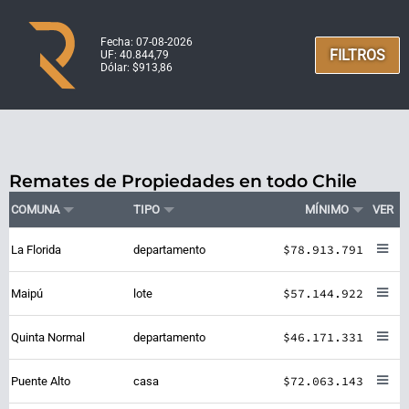
Fecha: 07-08-2026
FILTROS
UF: 40.844,79
Dólar: $913,86
Remates de Propiedades en todo Chile
COMUNA
TIPO
MÍNIMO
VER
$78.913.791
La Florida
departamento
$57.144.922
Maipú
lote
$46.171.331
Quinta Normal
departamento
$72.063.143
Puente Alto
casa