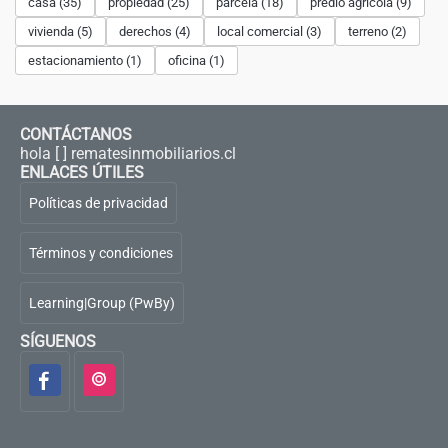
casa (35)
propiedad (25)
parcela (18)
predio agrícola (9)
vivienda (5)
derechos (4)
local comercial (3)
terreno (2)
estacionamiento (1)
oficina (1)
CONTÁCTANOS
hola [ ] rematesinmobiliarios.cl
ENLACES ÚTILES
Políticas de privacidad
Términos y condiciones
Learning|Group (PwBy)
SÍGUENOS