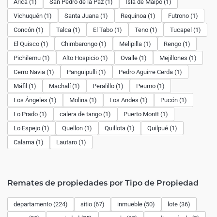
Arica (1)
San Pedro de la Paz (1)
Isla de Maipo (1)
Vichuquén (1)
Santa Juana (1)
Requinoa (1)
Futrono (1)
Concón (1)
Talca (1)
El Tabo (1)
Teno (1)
Tucapel (1)
El Quisco (1)
Chimbarongo (1)
Melipilla (1)
Rengo (1)
Pichilemu (1)
Alto Hospicio (1)
Ovalle (1)
Mejillones (1)
Cerro Navia (1)
Panguipulli (1)
Pedro Aguirre Cerda (1)
Máfil (1)
Machalí (1)
Peralillo (1)
Peumo (1)
Los Ángeles (1)
Molina (1)
Los Andes (1)
Pucón (1)
Lo Prado (1)
calera de tango (1)
Puerto Montt (1)
Lo Espejo (1)
Quellon (1)
Quillota (1)
Quilpué (1)
Calama (1)
Lautaro (1)
Remates de propiedades por Tipo de Propiedad
departamento (224)
sitio (67)
inmueble (50)
lote (36)