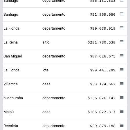
$56.131.303
Santiago
departamento
$51.859.980
Santiago
departamento
$99.639.018
La Florida
departamento
$281.780.538
La Reina
sitio
$87.626.675
San Miguel
departamento
$99.441.789
La Florida
lote
$33.174.662
Villarrica
casa
$135.626.142
huechuraba
departamento
$165.622.817
Maipú
casa
$39.879.188
Recoleta
departamento