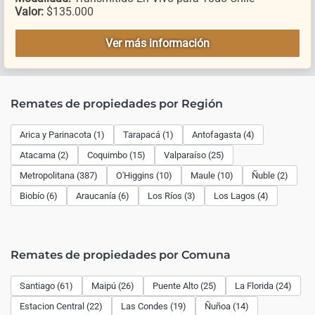
Valor:
$135.000
Ver más información
Remates de propiedades por Región
Arica y Parinacota (1)
Tarapacá (1)
Antofagasta (4)
Atacama (2)
Coquimbo (15)
Valparaíso (25)
Metropolitana (387)
O'Higgins (10)
Maule (10)
Ñuble (2)
Biobío (6)
Araucanía (6)
Los Ríos (3)
Los Lagos (4)
Remates de propiedades por Comuna
Santiago (61)
Maipú (26)
Puente Alto (25)
La Florida (24)
Estacion Central (22)
Las Condes (19)
Ñuñoa (14)