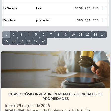
$258.952.043
La Serena
lote
$85.231.653
Recoleta
propiedad
1
2
3
4
5
6
7
8
9
10
11
12
13
14
15
16
17
18
19
20
CURSO CÓMO INVERTIR EN REMATES JUDICIALES DE
PROPIEDADES
Inicio:
29 de julio de 2026
Modalidad:
Transmitido En Vivo para Todo Chile