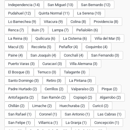
Independencia (14)
San Miguel (13)
San Bernardo (12)
Pudahuel (12)
Quinta Normal (11)
La Serena (10)
Lo Barnechea (9)
Vitacura (9)
Colina (8)
Providencia (8)
Renca (7)
Buin (7)
Lampa (7)
Peñalolén (6)
La Reina (6)
Quilicura (6)
La Cisterna (6)
Viña del Mar (5)
Macul (5)
Recoleta (5)
Peñaflor (4)
Coquimbo (4)
Paine (4)
San Joaquín (4)
Conchalí (4)
San Fernando (3)
Puerto Varas (3)
Curacaví (3)
Villa Alemana (3)
El Bosque (3)
Temuco (3)
Talagante (3)
Santo Domingo (3)
Retiro (3)
La Pintana (3)
Padre Hurtado (2)
Cerrillos (2)
Valparaíso (2)
Pirque (2)
Antofagasta (2)
San Ramón (2)
Copiapó (2)
Algarrobo (2)
Chillán (2)
Limache (2)
Huechuraba (2)
Curicó (2)
San Rafael (1)
Coronel (1)
San Antonio (1)
Las Cabras (1)
San Felipe (1)
Villarrica (1)
La Granja (1)
Concepción (1)