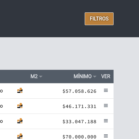
FILTROS
M2
MÍNIMO
VER
to
$57.058.626
to
$46.171.331
to
$33.047.188
$70.000.000