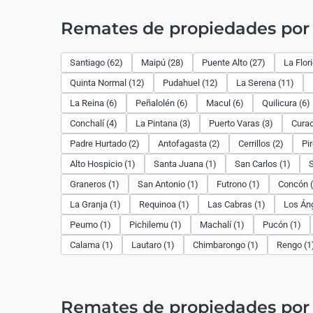
Remates de propiedades po
Santiago (62)
Maipú (28)
Puente Alto (27)
La Flor
Quinta Normal (12)
Pudahuel (12)
La Serena (11)
La Reina (6)
Peñalolén (6)
Macul (6)
Quilicura (6)
Conchalí (4)
La Pintana (3)
Puerto Varas (3)
Curac
Padre Hurtado (2)
Antofagasta (2)
Cerrillos (2)
Pi
Alto Hospicio (1)
Santa Juana (1)
San Carlos (1)
S
Graneros (1)
San Antonio (1)
Futrono (1)
Concón (
La Granja (1)
Requinoa (1)
Las Cabras (1)
Los Áng
Peumo (1)
Pichilemu (1)
Machalí (1)
Pucón (1)
Calama (1)
Lautaro (1)
Chimbarongo (1)
Rengo (1
Remates de propiedades por 