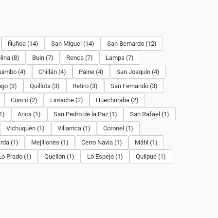
Ñuñoa (14)
San Miguel (14)
San Bernardo (12)
lina (8)
Buin (7)
Renca (7)
Lampa (7)
uimbo (4)
Chillán (4)
Paine (4)
San Joaquín (4)
go (3)
Quillota (3)
Retiro (3)
San Fernando (3)
Curicó (2)
Limache (2)
Huechuraba (2)
1)
Arica (1)
San Pedro de la Paz (1)
San Rafael (1)
Vichuquén (1)
Villarrica (1)
Coronel (1)
rda (1)
Mejillones (1)
Cerro Navia (1)
Máfil (1)
Lo Prado (1)
Quellon (1)
Lo Espejo (1)
Quilpué (1)