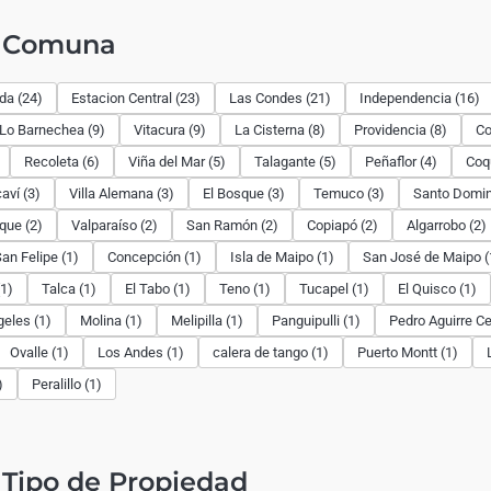
r Comuna
ida (24)
Estacion Central (23)
Las Condes (21)
Independencia (16)
Lo Barnechea (9)
Vitacura (9)
La Cisterna (8)
Providencia (8)
Co
Recoleta (6)
Viña del Mar (5)
Talagante (5)
Peñaflor (4)
Coq
aví (3)
Villa Alemana (3)
El Bosque (3)
Temuco (3)
Santo Domin
rque (2)
Valparaíso (2)
San Ramón (2)
Copiapó (2)
Algarrobo (2)
an Felipe (1)
Concepción (1)
Isla de Maipo (1)
San José de Maipo (
1)
Talca (1)
El Tabo (1)
Teno (1)
Tucapel (1)
El Quisco (1)
eles (1)
Molina (1)
Melipilla (1)
Panguipulli (1)
Pedro Aguirre Ce
Ovalle (1)
Los Andes (1)
calera de tango (1)
Puerto Montt (1)
)
Peralillo (1)
Tipo de Propiedad