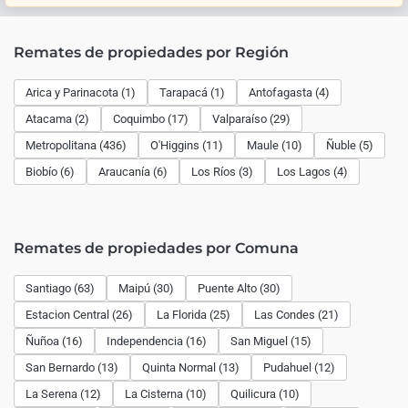
Remates de propiedades por Región
Arica y Parinacota (1)
Tarapacá (1)
Antofagasta (4)
Atacama (2)
Coquimbo (17)
Valparaíso (29)
Metropolitana (436)
O'Higgins (11)
Maule (10)
Ñuble (5)
Biobío (6)
Araucanía (6)
Los Ríos (3)
Los Lagos (4)
Remates de propiedades por Comuna
Santiago (63)
Maipú (30)
Puente Alto (30)
Estacion Central (26)
La Florida (25)
Las Condes (21)
Ñuñoa (16)
Independencia (16)
San Miguel (15)
San Bernardo (13)
Quinta Normal (13)
Pudahuel (12)
La Serena (12)
La Cisterna (10)
Quilicura (10)