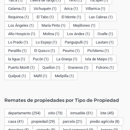
Talca (1)
calera de tango (1)
Teno (1)
Tucapel (1)
Calama (1)
Vichuquén (1)
Arica (1)
Villarrica (1)
Requinoa (1)
El Tabo (1)
El Monte (1)
Las Cabras (1)
Los Ángeles (1)
María Pinto (1)
Mejillones (1)
Alto Hospicio (1)
Molina (1)
Los Andes (1)
Ovalle (1)
Lo Prado (1)
Lo Espejo (1)
Panguipulli (1)
Lautaro (1)
Peralillo (1)
El Quisco (1)
Peumo (1)
Pichilemu (1)
la ligua (1)
Pucón (1)
La Granja (1)
Isla de Maipo (1)
Puerto Montt (1)
Quellon (1)
Graneros (1)
Futrono (1)
Quilpué (1)
Máfil (1)
Melipilla (1)
Remates de propiedades por Tipo de Propiedad
departamento (254)
sitio (73)
inmueble (51)
lote (45)
casa (41)
propiedad (29)
parcela (21)
predio agrícola (8)
derechos (5)
vivienda (5)
local comercial (3)
terreno (2)