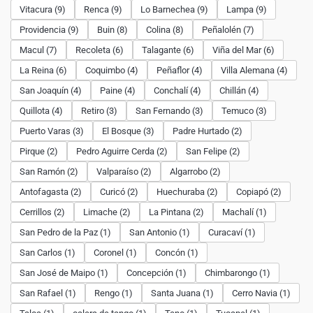
Vitacura (9)
Renca (9)
Lo Barnechea (9)
Lampa (9)
Providencia (9)
Buin (8)
Colina (8)
Peñalolén (7)
Macul (7)
Recoleta (6)
Talagante (6)
Viña del Mar (6)
La Reina (6)
Coquimbo (4)
Peñaflor (4)
Villa Alemana (4)
San Joaquín (4)
Paine (4)
Conchalí (4)
Chillán (4)
Quillota (4)
Retiro (3)
San Fernando (3)
Temuco (3)
Puerto Varas (3)
El Bosque (3)
Padre Hurtado (2)
Pirque (2)
Pedro Aguirre Cerda (2)
San Felipe (2)
San Ramón (2)
Valparaíso (2)
Algarrobo (2)
Antofagasta (2)
Curicó (2)
Huechuraba (2)
Copiapó (2)
Cerrillos (2)
Limache (2)
La Pintana (2)
Machalí (1)
San Pedro de la Paz (1)
San Antonio (1)
Curacaví (1)
San Carlos (1)
Coronel (1)
Concón (1)
San José de Maipo (1)
Concepción (1)
Chimbarongo (1)
San Rafael (1)
Rengo (1)
Santa Juana (1)
Cerro Navia (1)