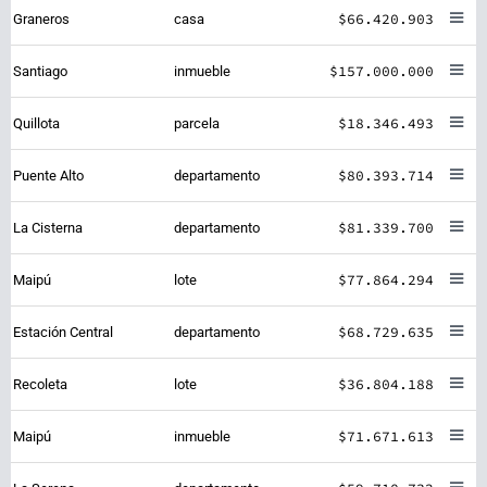
$66.420.903
Graneros
casa
$157.000.000
Santiago
inmueble
$18.346.493
Quillota
parcela
$80.393.714
Puente Alto
departamento
$81.339.700
La Cisterna
departamento
$77.864.294
Maipú
lote
$68.729.635
Estación Central
departamento
$36.804.188
Recoleta
lote
$71.671.613
Maipú
inmueble