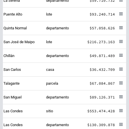
$59.710.732
La Serena
departamento
$93.240.714
Puente Alto
lote
$57.058.626
Quinta Normal
departamento
$216.273.163
San José de Maipo
lote
$49.871.489
Chillán
departamento
$36.432.709
San Carlos
casa
$67.084.867
Talagante
parcela
$89.126.371
San Miguel
departamento
$553.474.428
Las Condes
sitio
$130.309.878
Las Condes
departamento