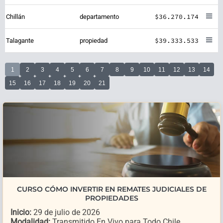
$36.270.174
Chillán
departamento
$39.333.533
Talagante
propiedad
1
2
3
4
5
6
7
8
9
10
11
12
13
14
15
16
17
18
19
20
21
CURSO CÓMO INVERTIR EN REMATES JUDICIALES DE
PROPIEDADES
Inicio:
29 de julio de 2026
Modalidad:
Transmitido En Vivo para Todo Chile