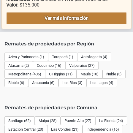
Valor:
$135.000
Ver más información
Remates de propiedades por Región
Arica y Parinacota (1)
Tarapacá (1)
Antofagasta (4)
Atacama (2)
Coquimbo (16)
Valparaíso (27)
Metropolitana (406)
O'Higgins (11)
Maule (10)
Ñuble (5)
Biobío (6)
Araucanía (6)
Los Ríos (3)
Los Lagos (4)
Remates de propiedades por Comuna
Santiago (62)
Maipú (28)
Puente Alto (27)
La Florida (24)
Estacion Central (23)
Las Condes (21)
Independencia (16)