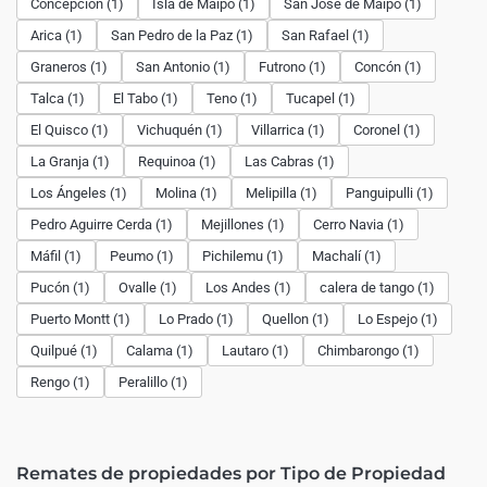
Concepción (1)
Isla de Maipo (1)
San José de Maipo (1)
Arica (1)
San Pedro de la Paz (1)
San Rafael (1)
Graneros (1)
San Antonio (1)
Futrono (1)
Concón (1)
Talca (1)
El Tabo (1)
Teno (1)
Tucapel (1)
El Quisco (1)
Vichuquén (1)
Villarrica (1)
Coronel (1)
La Granja (1)
Requinoa (1)
Las Cabras (1)
Los Ángeles (1)
Molina (1)
Melipilla (1)
Panguipulli (1)
Pedro Aguirre Cerda (1)
Mejillones (1)
Cerro Navia (1)
Máfil (1)
Peumo (1)
Pichilemu (1)
Machalí (1)
Pucón (1)
Ovalle (1)
Los Andes (1)
calera de tango (1)
Puerto Montt (1)
Lo Prado (1)
Quellon (1)
Lo Espejo (1)
Quilpué (1)
Calama (1)
Lautaro (1)
Chimbarongo (1)
Rengo (1)
Peralillo (1)
Remates de propiedades por Tipo de Propiedad