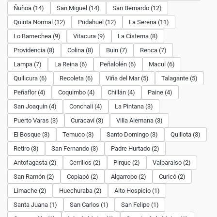
Ñuñoa (14)
San Miguel (14)
San Bernardo (12)
Quinta Normal (12)
Pudahuel (12)
La Serena (11)
Lo Barnechea (9)
Vitacura (9)
La Cisterna (8)
Providencia (8)
Colina (8)
Buin (7)
Renca (7)
Lampa (7)
La Reina (6)
Peñalolén (6)
Macul (6)
Quilicura (6)
Recoleta (6)
Viña del Mar (5)
Talagante (5)
Peñaflor (4)
Coquimbo (4)
Chillán (4)
Paine (4)
San Joaquín (4)
Conchalí (4)
La Pintana (3)
Puerto Varas (3)
Curacaví (3)
Villa Alemana (3)
El Bosque (3)
Temuco (3)
Santo Domingo (3)
Quillota (3)
Retiro (3)
San Fernando (3)
Padre Hurtado (2)
Antofagasta (2)
Cerrillos (2)
Pirque (2)
Valparaíso (2)
San Ramón (2)
Copiapó (2)
Algarrobo (2)
Curicó (2)
Limache (2)
Huechuraba (2)
Alto Hospicio (1)
Santa Juana (1)
San Carlos (1)
San Felipe (1)