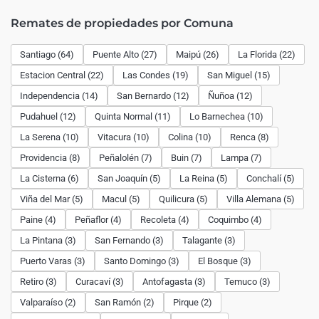
Remates de propiedades por Comuna
Santiago (64)
Puente Alto (27)
Maipú (26)
La Florida (22)
Estacion Central (22)
Las Condes (19)
San Miguel (15)
Independencia (14)
San Bernardo (12)
Ñuñoa (12)
Pudahuel (12)
Quinta Normal (11)
Lo Barnechea (10)
La Serena (10)
Vitacura (10)
Colina (10)
Renca (8)
Providencia (8)
Peñalolén (7)
Buin (7)
Lampa (7)
La Cisterna (6)
San Joaquín (5)
La Reina (5)
Conchalí (5)
Viña del Mar (5)
Macul (5)
Quilicura (5)
Villa Alemana (5)
Paine (4)
Peñaflor (4)
Recoleta (4)
Coquimbo (4)
La Pintana (3)
San Fernando (3)
Talagante (3)
Puerto Varas (3)
Santo Domingo (3)
El Bosque (3)
Retiro (3)
Curacaví (3)
Antofagasta (3)
Temuco (3)
Valparaíso (2)
San Ramón (2)
Pirque (2)