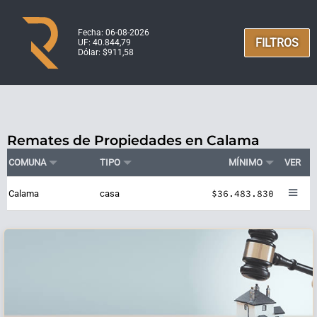
Fecha: 06-08-2026
FILTROS
UF: 40.844,79
Dólar: $911,58
Remates de Propiedades en Calama
COMUNA
TIPO
MÍNIMO
VER
$36.483.830
Calama
casa