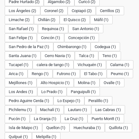
Padre Hurtado (2)
Algarrobo (2)
Curicó (2)
Los Ángeles (2)
Coronel (2)
Copiapó (2)
Cerrillos (2)
Limache (2)
Chillán (2)
El Quisco (2)
Máfil (1)
San Rafael (1)
Requinoa (1)
San Antonio (1)
San Felipe (1)
Concón (1)
Concepción (1)
San Pedro de la Paz (1)
Chimbarongo (1)
Codegua (1)
Santa Juana (1)
Cerro Navia (1)
Talca (1)
Teno (1)
Tucapel (1)
calera de tango (1)
Vichuquén (1)
Calama (1)
Arica (1)
Rengo (1)
Futrono (1)
El Tabo (1)
Peumo (1)
Mejillones (1)
Alto Hospicio (1)
Molina (1)
Ovalle (1)
Los Andes (1)
Lo Prado (1)
Panguipulli (1)
Pedro Aguirre Cerda (1)
Lo Espejo (1)
Peralillo (1)
Pichilemu (1)
Machalí (1)
Lautaro (1)
Las Cabras (1)
Pucón (1)
La Granja (1)
La Cruz (1)
Puerto Montt (1)
Isla de Maipo (1)
Quellon (1)
Huechuraba (1)
Quillota (1)
Quilpué (1)
Melipilla (1)