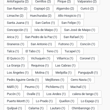
Antofagasta (2)
Cerrillos (2)
Pirque (2)
Valparaíso (2)
San Ramón (2)
Copiapó (2)
Algarrobo (2)
Curicó (2)
Limache (2)
Huechuraba (2)
Alto Hospicio (1)
Santa Juana (1)
San Carlos (1)
San Felipe (1)
Concepción (1)
Isla de Maipo (1)
San José de Maipo (1)
Arica (1)
San Pedro de la Paz (1)
San Rafael (1)
Graneros (1)
San Antonio (1)
Futrono (1)
Concón (1)
Talca (1)
El Tabo (1)
Teno (1)
Tucapel (1)
El Quisco (1)
Vichuquén (1)
Villarrica (1)
Coronel (1)
La Granja (1)
Requinoa (1)
Las Cabras (1)
Los Ángeles (1)
Molina (1)
Melipilla (1)
Panguipulli (1)
Pedro Aguirre Cerda (1)
Mejillones (1)
Cerro Navia (1)
Máfil (1)
Peumo (1)
Pichilemu (1)
Machalí (1)
Pucón (1)
Ovalle (1)
Los Andes (1)
calera de tango (1)
Puerto Montt (1)
Lo Prado (1)
Quellon (1)
Lo Espejo (1)
Quilpué (1)
Calama (1)
Lautaro (1)
Chimbarongo (1)