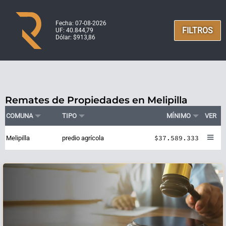
Fecha: 07-08-2026
FILTROS
UF: 40.844,79
Dólar: $913,86
Remates de Propiedades en Melipilla
COMUNA
TIPO
MÍNIMO
VER
$37.589.333
Melipilla
predio agrícola