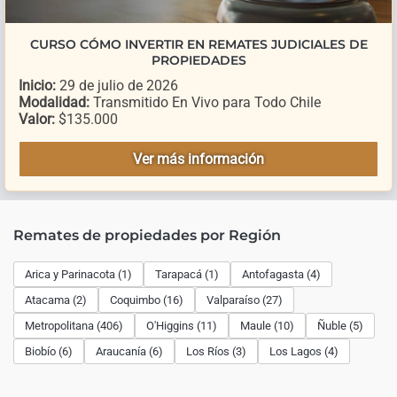
CURSO CÓMO INVERTIR EN REMATES JUDICIALES DE
PROPIEDADES
Inicio:
29 de julio de 2026
Modalidad:
Transmitido En Vivo para Todo Chile
Valor:
$135.000
Ver más información
Remates de propiedades por Región
Arica y Parinacota (1)
Tarapacá (1)
Antofagasta (4)
Atacama (2)
Coquimbo (16)
Valparaíso (27)
Metropolitana (406)
O'Higgins (11)
Maule (10)
Ñuble (5)
Biobío (6)
Araucanía (6)
Los Ríos (3)
Los Lagos (4)