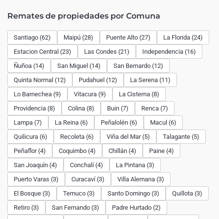
Remates de propiedades por Comuna
Santiago (62)
Maipú (28)
Puente Alto (27)
La Florida (24)
Estacion Central (23)
Las Condes (21)
Independencia (16)
Ñuñoa (14)
San Miguel (14)
San Bernardo (12)
Quinta Normal (12)
Pudahuel (12)
La Serena (11)
Lo Barnechea (9)
Vitacura (9)
La Cisterna (8)
Providencia (8)
Colina (8)
Buin (7)
Renca (7)
Lampa (7)
La Reina (6)
Peñalolén (6)
Macul (6)
Quilicura (6)
Recoleta (6)
Viña del Mar (5)
Talagante (5)
Peñaflor (4)
Coquimbo (4)
Chillán (4)
Paine (4)
San Joaquín (4)
Conchalí (4)
La Pintana (3)
Puerto Varas (3)
Curacaví (3)
Villa Alemana (3)
El Bosque (3)
Temuco (3)
Santo Domingo (3)
Quillota (3)
Retiro (3)
San Fernando (3)
Padre Hurtado (2)