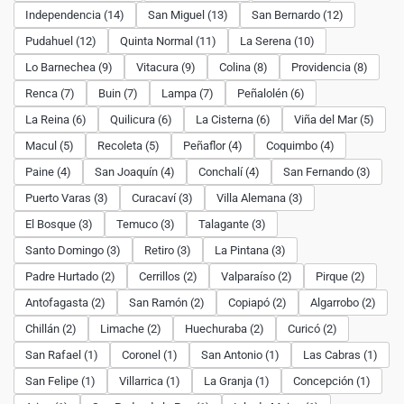
Independencia (14)
San Miguel (13)
San Bernardo (12)
Pudahuel (12)
Quinta Normal (11)
La Serena (10)
Lo Barnechea (9)
Vitacura (9)
Colina (8)
Providencia (8)
Renca (7)
Buin (7)
Lampa (7)
Peñalolén (6)
La Reina (6)
Quilicura (6)
La Cisterna (6)
Viña del Mar (5)
Macul (5)
Recoleta (5)
Peñaflor (4)
Coquimbo (4)
Paine (4)
San Joaquín (4)
Conchalí (4)
San Fernando (3)
Puerto Varas (3)
Curacaví (3)
Villa Alemana (3)
El Bosque (3)
Temuco (3)
Talagante (3)
Santo Domingo (3)
Retiro (3)
La Pintana (3)
Padre Hurtado (2)
Cerrillos (2)
Valparaíso (2)
Pirque (2)
Antofagasta (2)
San Ramón (2)
Copiapó (2)
Algarrobo (2)
Chillán (2)
Limache (2)
Huechuraba (2)
Curicó (2)
San Rafael (1)
Coronel (1)
San Antonio (1)
Las Cabras (1)
San Felipe (1)
Villarrica (1)
La Granja (1)
Concepción (1)