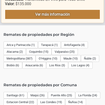
Valor:
$135.000
Ver más información
Remates de propiedades por Región
Arica y Parinacota (1)
Tarapacá (1)
Antofagasta (4)
Atacama (2)
Coquimbo (15)
Valparaíso (25)
Metropolitana (387)
O'Higgins (10)
Maule (10)
Ñuble (2)
Biobío (6)
Araucanía (6)
Los Ríos (3)
Los Lagos (4)
Remates de propiedades por Comuna
Santiago (61)
Maipú (26)
Puente Alto (25)
La Florida (24)
Estacion Central (22)
Las Condes (19)
Ñuñoa (14)