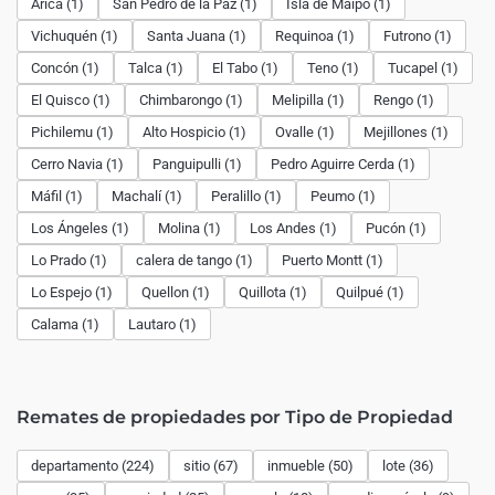
Arica (1)
San Pedro de la Paz (1)
Isla de Maipo (1)
Vichuquén (1)
Santa Juana (1)
Requinoa (1)
Futrono (1)
Concón (1)
Talca (1)
El Tabo (1)
Teno (1)
Tucapel (1)
El Quisco (1)
Chimbarongo (1)
Melipilla (1)
Rengo (1)
Pichilemu (1)
Alto Hospicio (1)
Ovalle (1)
Mejillones (1)
Cerro Navia (1)
Panguipulli (1)
Pedro Aguirre Cerda (1)
Máfil (1)
Machalí (1)
Peralillo (1)
Peumo (1)
Los Ángeles (1)
Molina (1)
Los Andes (1)
Pucón (1)
Lo Prado (1)
calera de tango (1)
Puerto Montt (1)
Lo Espejo (1)
Quellon (1)
Quillota (1)
Quilpué (1)
Calama (1)
Lautaro (1)
Remates de propiedades por Tipo de Propiedad
departamento (224)
sitio (67)
inmueble (50)
lote (36)