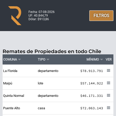
Fecha: 07-08-2026
FILTROS
UF: 40.844,79
Dólar: $913,86
Remates de Propiedades en todo Chile
COMUNA
TIPO
MÍNIMO
VER
$78.913.791
La Florida
departamento
$57.144.922
Maipú
lote
$46.171.331
Quinta Normal
departamento
$72.063.143
Puente Alto
casa