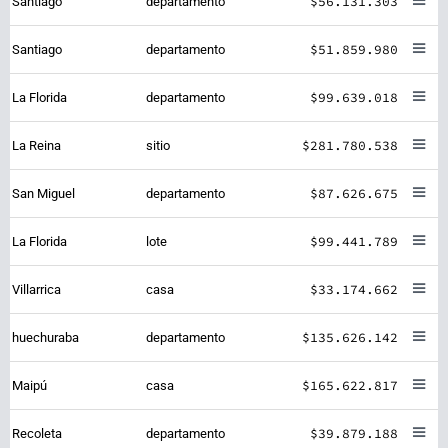
$56.131.303
Santiago
departamento
$51.859.980
Santiago
departamento
$99.639.018
La Florida
departamento
$281.780.538
La Reina
sitio
$87.626.675
San Miguel
departamento
$99.441.789
La Florida
lote
$33.174.662
Villarrica
casa
$135.626.142
huechuraba
departamento
$165.622.817
Maipú
casa
$39.879.188
Recoleta
departamento