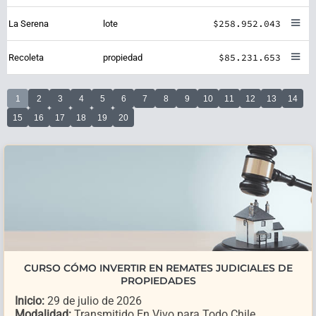
$258.952.043
La Serena
lote
$85.231.653
Recoleta
propiedad
1
2
3
4
5
6
7
8
9
10
11
12
13
14
15
16
17
18
19
20
CURSO CÓMO INVERTIR EN REMATES JUDICIALES DE
PROPIEDADES
Inicio:
29 de julio de 2026
Modalidad:
Transmitido En Vivo para Todo Chile