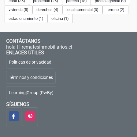
casa (35)
propiedad (25)
parcela (18)
predio agrícola (9)
vivienda (5)
derechos (4)
local comercial (3)
terreno (2)
estacionamiento (1)
oficina (1)
CONTÁCTANOS
hola [ ] rematesinmobiliarios.cl
ENLACES ÚTILES
Políticas de privacidad
Términos y condiciones
Learning|Group (PwBy)
SÍGUENOS