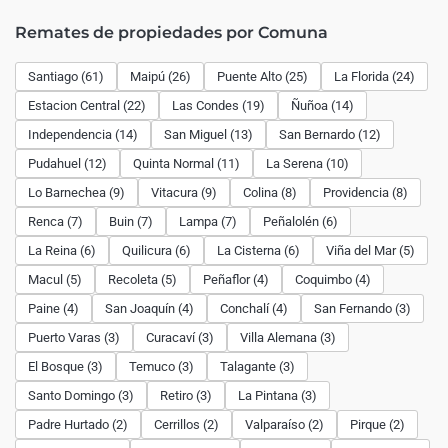
Remates de propiedades por Comuna
Santiago (61)
Maipú (26)
Puente Alto (25)
La Florida (24)
Estacion Central (22)
Las Condes (19)
Ñuñoa (14)
Independencia (14)
San Miguel (13)
San Bernardo (12)
Pudahuel (12)
Quinta Normal (11)
La Serena (10)
Lo Barnechea (9)
Vitacura (9)
Colina (8)
Providencia (8)
Renca (7)
Buin (7)
Lampa (7)
Peñalolén (6)
La Reina (6)
Quilicura (6)
La Cisterna (6)
Viña del Mar (5)
Macul (5)
Recoleta (5)
Peñaflor (4)
Coquimbo (4)
Paine (4)
San Joaquín (4)
Conchalí (4)
San Fernando (3)
Puerto Varas (3)
Curacaví (3)
Villa Alemana (3)
El Bosque (3)
Temuco (3)
Talagante (3)
Santo Domingo (3)
Retiro (3)
La Pintana (3)
Padre Hurtado (2)
Cerrillos (2)
Valparaíso (2)
Pirque (2)