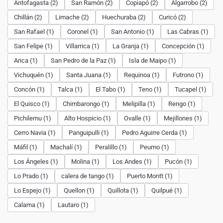
Antofagasta (2)
San Ramón (2)
Copiapó (2)
Algarrobo (2)
Chillán (2)
Limache (2)
Huechuraba (2)
Curicó (2)
San Rafael (1)
Coronel (1)
San Antonio (1)
Las Cabras (1)
San Felipe (1)
Villarrica (1)
La Granja (1)
Concepción (1)
Arica (1)
San Pedro de la Paz (1)
Isla de Maipo (1)
Vichuquén (1)
Santa Juana (1)
Requinoa (1)
Futrono (1)
Concón (1)
Talca (1)
El Tabo (1)
Teno (1)
Tucapel (1)
El Quisco (1)
Chimbarongo (1)
Melipilla (1)
Rengo (1)
Pichilemu (1)
Alto Hospicio (1)
Ovalle (1)
Mejillones (1)
Cerro Navia (1)
Panguipulli (1)
Pedro Aguirre Cerda (1)
Máfil (1)
Machalí (1)
Peralillo (1)
Peumo (1)
Los Ángeles (1)
Molina (1)
Los Andes (1)
Pucón (1)
Lo Prado (1)
calera de tango (1)
Puerto Montt (1)
Lo Espejo (1)
Quellon (1)
Quillota (1)
Quilpué (1)
Calama (1)
Lautaro (1)