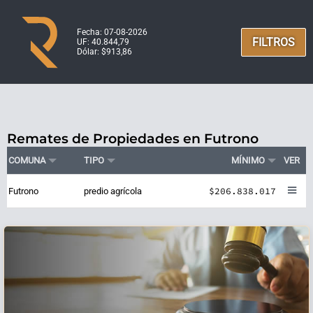
Fecha: 07-08-2026
FILTROS
UF: 40.844,79
Dólar: $913,86
Remates de Propiedades en Futrono
COMUNA
TIPO
MÍNIMO
VER
$206.838.017
Futrono
predio agrícola