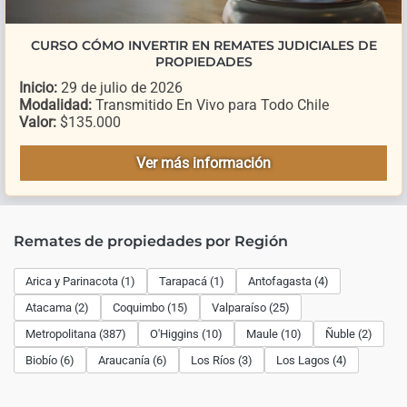
CURSO CÓMO INVERTIR EN REMATES JUDICIALES DE
PROPIEDADES
Inicio:
29 de julio de 2026
Modalidad:
Transmitido En Vivo para Todo Chile
Valor:
$135.000
Ver más información
Remates de propiedades por Región
Arica y Parinacota (1)
Tarapacá (1)
Antofagasta (4)
Atacama (2)
Coquimbo (15)
Valparaíso (25)
Metropolitana (387)
O'Higgins (10)
Maule (10)
Ñuble (2)
Biobío (6)
Araucanía (6)
Los Ríos (3)
Los Lagos (4)