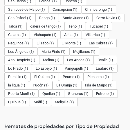
San Carlos (1)
Coronel (1)
Concón (1)
San José de Maipo (1)
Concepción (1)
Chimbarongo (1)
San Rafael (1)
Rengo (1)
Santa Juana (1)
Cerro Navia (1)
Talca (1)
calera de tango (1)
Teno (1)
Tucapel (1)
Calama (1)
Vichuquén (1)
Arica (1)
Villarrica (1)
Requinoa (1)
El Tabo (1)
El Monte (1)
Las Cabras (1)
Los Ángeles (1)
María Pinto (1)
Mejillones (1)
Alto Hospicio (1)
Molina (1)
Los Andes (1)
Ovalle (1)
Lo Prado (1)
Lo Espejo (1)
Panguipulli (1)
Lautaro (1)
Peralillo (1)
El Quisco (1)
Peumo (1)
Pichilemu (1)
la ligua (1)
Pucón (1)
La Granja (1)
Isla de Maipo (1)
Puerto Montt (1)
Quellon (1)
Graneros (1)
Futrono (1)
Quilpué (1)
Máfil (1)
Melipilla (1)
Remates de propiedades por Tipo de Propiedad