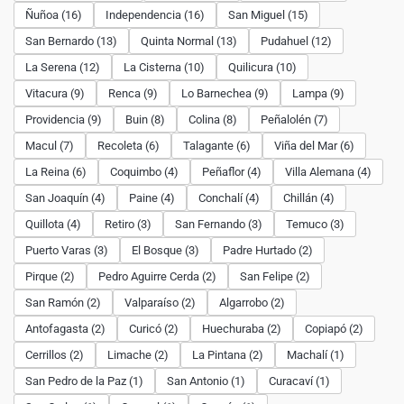
Ñuñoa (16)
Independencia (16)
San Miguel (15)
San Bernardo (13)
Quinta Normal (13)
Pudahuel (12)
La Serena (12)
La Cisterna (10)
Quilicura (10)
Vitacura (9)
Renca (9)
Lo Barnechea (9)
Lampa (9)
Providencia (9)
Buin (8)
Colina (8)
Peñalolén (7)
Macul (7)
Recoleta (6)
Talagante (6)
Viña del Mar (6)
La Reina (6)
Coquimbo (4)
Peñaflor (4)
Villa Alemana (4)
San Joaquín (4)
Paine (4)
Conchalí (4)
Chillán (4)
Quillota (4)
Retiro (3)
San Fernando (3)
Temuco (3)
Puerto Varas (3)
El Bosque (3)
Padre Hurtado (2)
Pirque (2)
Pedro Aguirre Cerda (2)
San Felipe (2)
San Ramón (2)
Valparaíso (2)
Algarrobo (2)
Antofagasta (2)
Curicó (2)
Huechuraba (2)
Copiapó (2)
Cerrillos (2)
Limache (2)
La Pintana (2)
Machalí (1)
San Pedro de la Paz (1)
San Antonio (1)
Curacaví (1)