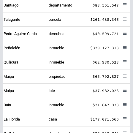
$83.551.547
Santiago
departamento
$261.488.346
Talagante
parcela
$40.599.721
Pedro Aguirre Cerda
derechos
$329.127.318
Peñalolén
inmueble
$62.930.523
Quilicura
inmueble
$65.792.827
Maipú
propiedad
$37.982.026
Maipú
lote
$21.642.038
Buin
inmueble
$177.071.566
La Florida
casa