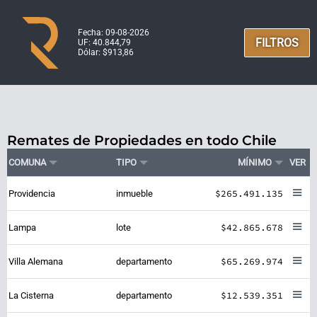
Fecha: 09-08-2026
FILTROS
UF: 40.844,79
Dólar: $913,86
Remates de Propiedades en todo Chile
COMUNA
TIPO
MÍNIMO
VER
$265.491.135
Providencia
inmueble
$42.865.678
Lampa
lote
$65.269.974
Villa Alemana
departamento
$12.539.351
La Cisterna
departamento