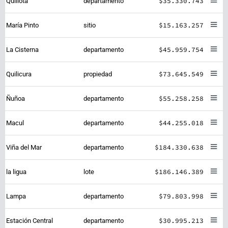
$35.330.743
Quillota
departamento
$15.163.257
María Pinto
sitio
$45.959.754
La Cisterna
departamento
$73.645.549
Quilicura
propiedad
$55.258.258
Ñuñoa
departamento
$44.255.018
Macul
departamento
$184.330.638
Viña del Mar
departamento
$186.146.389
la ligua
lote
$79.803.998
Lampa
departamento
$30.995.213
Estación Central
departamento