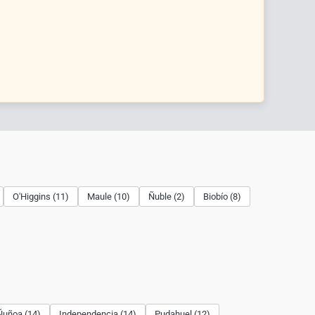
O'Higgins (11)
Maule (10)
Ñuble (2)
Biobío (8)
Ñuñoa (14)
Independencia (14)
Pudahuel (12)