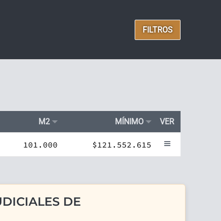
FILTROS
M2
MÍNIMO
VER
101.000
$121.552.615
DICIALES DE