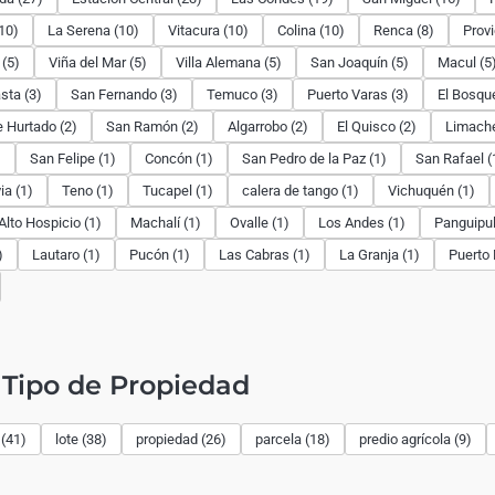
10)
La Serena (10)
Vitacura (10)
Colina (10)
Renca (8)
Provi
 (5)
Viña del Mar (5)
Villa Alemana (5)
San Joaquín (5)
Macul (5
sta (3)
San Fernando (3)
Temuco (3)
Puerto Varas (3)
El Bosque
 Hurtado (2)
San Ramón (2)
Algarrobo (2)
El Quisco (2)
Limache
)
San Felipe (1)
Concón (1)
San Pedro de la Paz (1)
San Rafael (
ia (1)
Teno (1)
Tucapel (1)
calera de tango (1)
Vichuquén (1)
Alto Hospicio (1)
Machalí (1)
Ovalle (1)
Los Andes (1)
Panguipull
)
Lautaro (1)
Pucón (1)
Las Cabras (1)
La Granja (1)
Puerto 
Tipo de Propiedad
(41)
lote (38)
propiedad (26)
parcela (18)
predio agrícola (9)