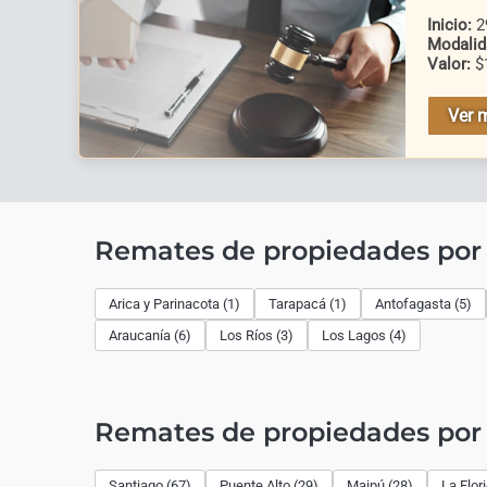
Inicio:
29
Modalid
Valor:
$
Ver 
Remates de propiedades por
Arica y Parinacota (1)
Tarapacá (1)
Antofagasta (5)
Araucanía (6)
Los Ríos (3)
Los Lagos (4)
Remates de propiedades po
Santiago (67)
Puente Alto (29)
Maipú (28)
La Flor