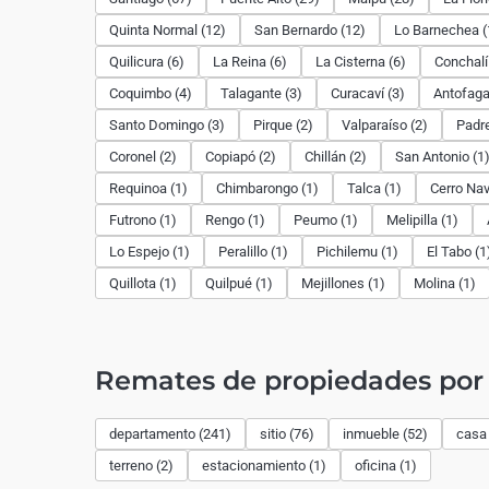
Quinta Normal (12)
San Bernardo (12)
Lo Barnechea (
Quilicura (6)
La Reina (6)
La Cisterna (6)
Conchalí
Coquimbo (4)
Talagante (3)
Curacaví (3)
Antofaga
Santo Domingo (3)
Pirque (2)
Valparaíso (2)
Padre
Coronel (2)
Copiapó (2)
Chillán (2)
San Antonio (1
Requinoa (1)
Chimbarongo (1)
Talca (1)
Cerro Nav
Futrono (1)
Rengo (1)
Peumo (1)
Melipilla (1)
Lo Espejo (1)
Peralillo (1)
Pichilemu (1)
El Tabo (1
Quillota (1)
Quilpué (1)
Mejillones (1)
Molina (1)
Remates de propiedades por 
departamento (241)
sitio (76)
inmueble (52)
casa 
terreno (2)
estacionamiento (1)
oficina (1)