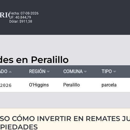
Fecha: 07-08-2026
UF: 40.844,79
Dólar: $911,58
s en Peralillo
ADO
REGIÓN
COMUNA
TIPO
2026
O'Higgins
Peralillo
parcela
SO CÓMO INVERTIR EN REMATES JU
PIEDADES