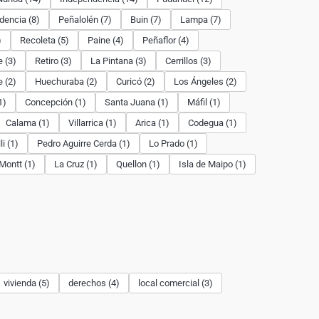
dencia (8)
Peñalolén (7)
Buin (7)
Lampa (7)
)
Recoleta (5)
Paine (4)
Peñaflor (4)
 (3)
Retiro (3)
La Pintana (3)
Cerrillos (3)
 (2)
Huechuraba (2)
Curicó (2)
Los Ángeles (2)
1)
Concepción (1)
Santa Juana (1)
Máfil (1)
Calama (1)
Villarrica (1)
Arica (1)
Codegua (1)
i (1)
Pedro Aguirre Cerda (1)
Lo Prado (1)
Montt (1)
La Cruz (1)
Quellon (1)
Isla de Maipo (1)
vivienda (5)
derechos (4)
local comercial (3)