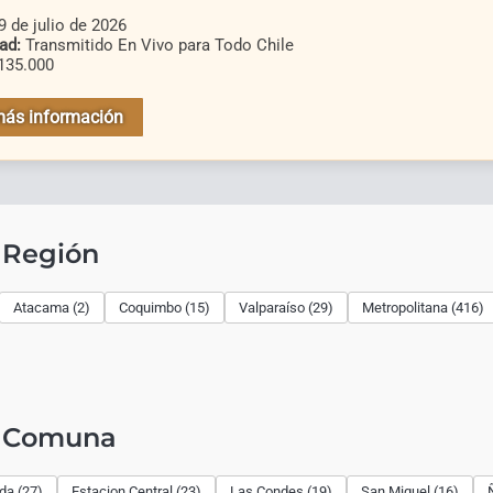
 de julio de 2026
ad:
Transmitido En Vivo para Todo Chile
135.000
más información
 Región
Atacama (2)
Coquimbo (15)
Valparaíso (29)
Metropolitana (416)
r Comuna
ida (27)
Estacion Central (23)
Las Condes (19)
San Miguel (16)