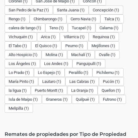
Coronel (1)
San José de Maipo (1)
Concón (1)
San Pedro de la Paz (1)
Santa Juana (1)
Concepción (1)
Rengo (1)
Chimbarongo (1)
Cerro Navia (1)
Talca (1)
calera de tango (1)
Teno (1)
Tucapel (1)
Calama (1)
Vichuquén (1)
Arica (1)
Villarrica (1)
Requinoa (1)
El Tabo (1)
El Quisco (1)
Peumo (1)
Mejillones (1)
Alto Hospicio (1)
Molina (1)
Machalí (1)
Ovalle (1)
Los Ángeles (1)
Los Andes (1)
Panguipulli (1)
Lo Prado (1)
Lo Espejo (1)
Peralillo (1)
Pichilemu (1)
María Pinto (1)
Lautaro (1)
Las Cabras (1)
Pucón (1)
la ligua (1)
Puerto Montt (1)
La Granja (1)
Quellon (1)
Isla de Maipo (1)
Graneros (1)
Quilpué (1)
Futrono (1)
Melipilla (1)
Remates de propiedades por Tipo de Propiedad