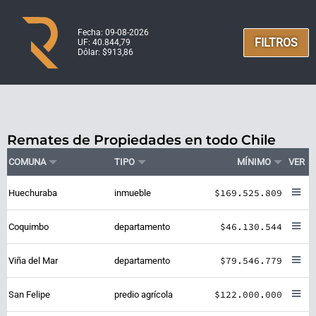
Fecha: 09-08-2026
FILTROS
UF: 40.844,79
Dólar: $913,86
Remates de Propiedades en todo Chile
COMUNA
TIPO
MÍNIMO
VER
$169.525.809
Huechuraba
inmueble
$46.130.544
Coquimbo
departamento
$79.546.779
Viña del Mar
departamento
$122.000.000
San Felipe
predio agrícola