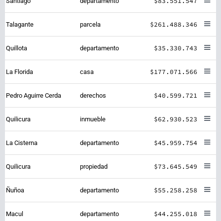
$83.551.547
Santiago
departamento
$261.488.346
Talagante
parcela
$35.330.743
Quillota
departamento
$177.071.566
La Florida
casa
$40.599.721
Pedro Aguirre Cerda
derechos
$62.930.523
Quilicura
inmueble
$45.959.754
La Cisterna
departamento
$73.645.549
Quilicura
propiedad
$55.258.258
Ñuñoa
departamento
$44.255.018
Macul
departamento