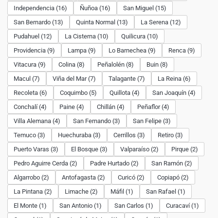
Independencia (16)
Ñuñoa (16)
San Miguel (15)
San Bernardo (13)
Quinta Normal (13)
La Serena (12)
Pudahuel (12)
La Cisterna (10)
Quilicura (10)
Providencia (9)
Lampa (9)
Lo Barnechea (9)
Renca (9)
Vitacura (9)
Colina (8)
Peñalolén (8)
Buin (8)
Macul (7)
Viña del Mar (7)
Talagante (7)
La Reina (6)
Recoleta (6)
Coquimbo (5)
Quillota (4)
San Joaquín (4)
Conchalí (4)
Paine (4)
Chillán (4)
Peñaflor (4)
Villa Alemana (4)
San Fernando (3)
San Felipe (3)
Temuco (3)
Huechuraba (3)
Cerrillos (3)
Retiro (3)
Puerto Varas (3)
El Bosque (3)
Valparaíso (2)
Pirque (2)
Pedro Aguirre Cerda (2)
Padre Hurtado (2)
San Ramón (2)
Algarrobo (2)
Antofagasta (2)
Curicó (2)
Copiapó (2)
La Pintana (2)
Limache (2)
Máfil (1)
San Rafael (1)
El Monte (1)
San Antonio (1)
San Carlos (1)
Curacaví (1)