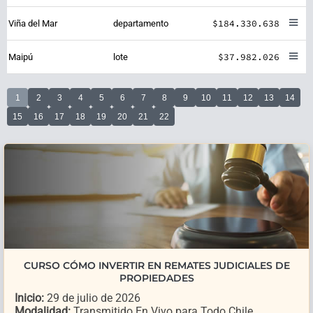
$184.330.638
Viña del Mar
departamento
$37.982.026
Maipú
lote
1
2
3
4
5
6
7
8
9
10
11
12
13
14
15
16
17
18
19
20
21
22
CURSO CÓMO INVERTIR EN REMATES JUDICIALES DE
PROPIEDADES
Inicio:
29 de julio de 2026
Modalidad:
Transmitido En Vivo para Todo Chile