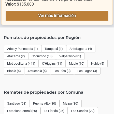
Valor:
$135.000
Ver más información
Remates de propiedades por Región
Arica y Parinacota (1)
Tarapacá (1)
Antofagasta (4)
Atacama (2)
Coquimbo (18)
Valparaíso (31)
Metropolitana (441)
O'Higgins (11)
Maule (10)
Ñuble (5)
Biobío (6)
Araucanía (6)
Los Ríos (3)
Los Lagos (4)
Remates de propiedades por Comuna
Santiago (63)
Puente Alto (30)
Maipú (30)
Estacion Central (26)
La Florida (25)
Las Condes (22)