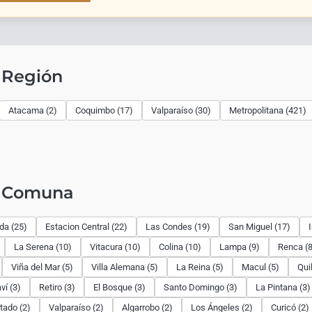
 Región
Atacama (2)
Coquimbo (17)
Valparaíso (30)
Metropolitana (421)
r Comuna
ida (25)
Estacion Central (22)
Las Condes (19)
San Miguel (17)
La Serena (10)
Vitacura (10)
Colina (10)
Lampa (9)
Renca (8
Viña del Mar (5)
Villa Alemana (5)
La Reina (5)
Macul (5)
Qui
ví (3)
Retiro (3)
El Bosque (3)
Santo Domingo (3)
La Pintana (3)
tado (2)
Valparaíso (2)
Algarrobo (2)
Los Ángeles (2)
Curicó (2)