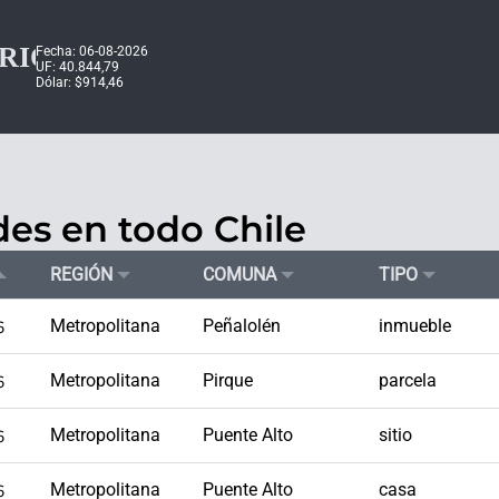
Fecha: 06-08-2026
UF: 40.844,79
Dólar: $914,46
es en todo Chile
REGIÓN
COMUNA
TIPO
6
Metropolitana
Peñalolén
inmueble
6
Metropolitana
Pirque
parcela
6
Metropolitana
Puente Alto
sitio
6
Metropolitana
Puente Alto
casa