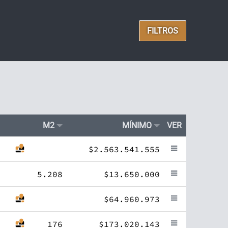
FILTROS
M2
MÍNIMO
VER
$2.563.541.555
5.208
$13.650.000
$64.960.973
176
$173.020.143