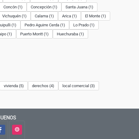
Concón (1)
Concepción (1)
Santa Juana (1)
Vichuquén (1)
Calama (1)
Arica (1)
El Monte (1)
ipulli (1)
Pedro Aguirre Cerda (1)
Lo Prado (1)
ipo (1)
Puerto Montt (1)
Huechuraba (1)
vivienda (5)
derechos (4)
local comercial (3)
GUENOS