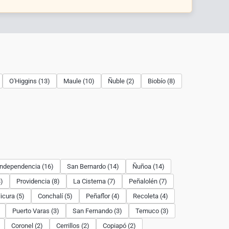
O'Higgins (13)
Maule (10)
Ñuble (2)
Biobío (8)
Independencia (16)
San Bernardo (14)
Ñuñoa (14)
)
Providencia (8)
La Cisterna (7)
Peñalolén (7)
licura (5)
Conchalí (5)
Peñaflor (4)
Recoleta (4)
Puerto Varas (3)
San Fernando (3)
Temuco (3)
Coronel (2)
Cerrillos (2)
Copiapó (2)