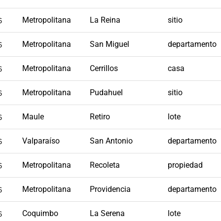
6
Metropolitana
La Reina
sitio
6
Metropolitana
San Miguel
departamento
6
Metropolitana
Cerrillos
casa
6
Metropolitana
Pudahuel
sitio
6
Maule
Retiro
lote
6
Valparaíso
San Antonio
departamento
6
Metropolitana
Recoleta
propiedad
6
Metropolitana
Providencia
departamento
6
Coquimbo
La Serena
lote