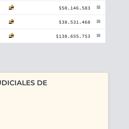
$50.146.583
$38.531.468
$138.655.753
DICIALES DE