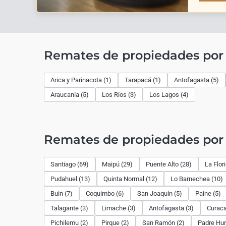
Remates de propiedades por
Arica y Parinacota (1)
Tarapacá (1)
Antofagasta (5)
Araucanía (5)
Los Ríos (3)
Los Lagos (4)
Remates de propiedades po
Santiago (69)
Maipú (29)
Puente Alto (28)
La Flor
Pudahuel (13)
Quinta Normal (12)
Lo Barnechea (10)
Buin (7)
Coquimbo (6)
San Joaquín (5)
Paine (5)
Talagante (3)
Limache (3)
Antofagasta (3)
Curaca
Pichilemu (2)
Pirque (2)
San Ramón (2)
Padre Hur