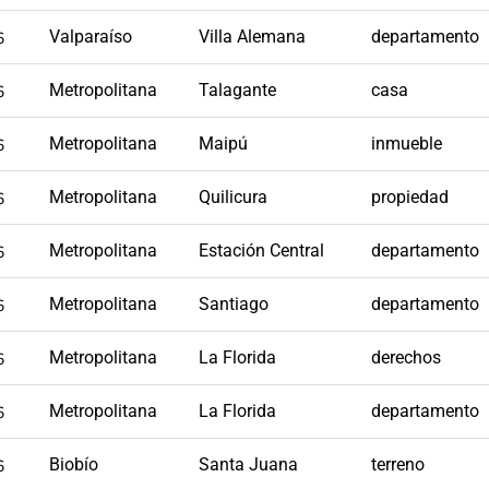
6
Valparaíso
Villa Alemana
departamento
6
Metropolitana
Talagante
casa
6
Metropolitana
Maipú
inmueble
6
Metropolitana
Quilicura
propiedad
6
Metropolitana
Estación Central
departamento
6
Metropolitana
Santiago
departamento
6
Metropolitana
La Florida
derechos
6
Metropolitana
La Florida
departamento
6
Biobío
Santa Juana
terreno