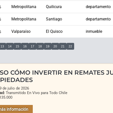
6
Metropolitana
Quilicura
departamento
6
Metropolitana
Santiago
departamento
6
Valparaíso
El Quisco
inmueble
13
14
15
16
17
18
19
20
21
22
SO CÓMO INVERTIR EN REMATES JU
PIEDADES
 de julio de 2026
ad:
Transmitido En Vivo para Todo Chile
135.000
más información