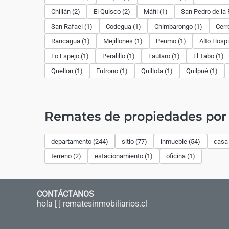
Chillán (2)
El Quisco (2)
Máfil (1)
San Pedro de la 
San Rafael (1)
Codegua (1)
Chimbarongo (1)
Cerr
Rancagua (1)
Mejillones (1)
Peumo (1)
Alto Hospi
Lo Espejo (1)
Peralillo (1)
Lautaro (1)
El Tabo (1)
Quellon (1)
Futrono (1)
Quillota (1)
Quilpué (1)
Remates de propiedades por 
departamento (244)
sitio (77)
inmueble (54)
casa 
terreno (2)
estacionamiento (1)
oficina (1)
CONTÁCTANOS
hola [ ] rematesinmobiliarios.cl