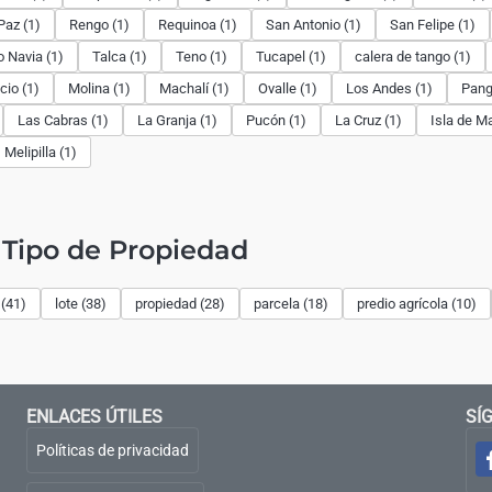
Paz (1)
Rengo (1)
Requinoa (1)
San Antonio (1)
San Felipe (1)
o Navia (1)
Talca (1)
Teno (1)
Tucapel (1)
calera de tango (1)
cio (1)
Molina (1)
Machalí (1)
Ovalle (1)
Los Andes (1)
Pangu
Las Cabras (1)
La Granja (1)
Pucón (1)
La Cruz (1)
Isla de Ma
Melipilla (1)
Tipo de Propiedad
(41)
lote (38)
propiedad (28)
parcela (18)
predio agrícola (10)
ENLACES ÚTILES
SÍ
Políticas de privacidad