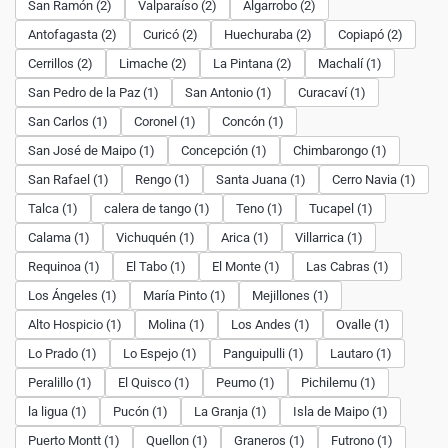
San Ramón (2)
Valparaíso (2)
Algarrobo (2)
Antofagasta (2)
Curicó (2)
Huechuraba (2)
Copiapó (2)
Cerrillos (2)
Limache (2)
La Pintana (2)
Machalí (1)
San Pedro de la Paz (1)
San Antonio (1)
Curacaví (1)
San Carlos (1)
Coronel (1)
Concón (1)
San José de Maipo (1)
Concepción (1)
Chimbarongo (1)
San Rafael (1)
Rengo (1)
Santa Juana (1)
Cerro Navia (1)
Talca (1)
calera de tango (1)
Teno (1)
Tucapel (1)
Calama (1)
Vichuquén (1)
Arica (1)
Villarrica (1)
Requinoa (1)
El Tabo (1)
El Monte (1)
Las Cabras (1)
Los Ángeles (1)
María Pinto (1)
Mejillones (1)
Alto Hospicio (1)
Molina (1)
Los Andes (1)
Ovalle (1)
Lo Prado (1)
Lo Espejo (1)
Panguipulli (1)
Lautaro (1)
Peralillo (1)
El Quisco (1)
Peumo (1)
Pichilemu (1)
la ligua (1)
Pucón (1)
La Granja (1)
Isla de Maipo (1)
Puerto Montt (1)
Quellon (1)
Graneros (1)
Futrono (1)