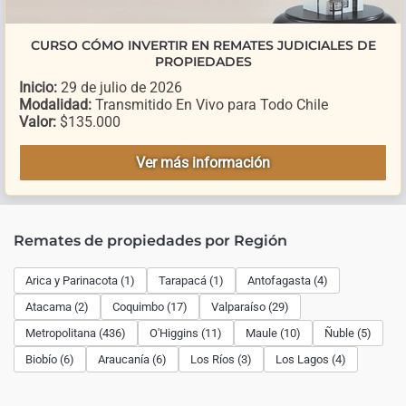
CURSO CÓMO INVERTIR EN REMATES JUDICIALES DE
PROPIEDADES
Inicio:
29 de julio de 2026
Modalidad:
Transmitido En Vivo para Todo Chile
Valor:
$135.000
Ver más información
Remates de propiedades por Región
Arica y Parinacota (1)
Tarapacá (1)
Antofagasta (4)
Atacama (2)
Coquimbo (17)
Valparaíso (29)
Metropolitana (436)
O'Higgins (11)
Maule (10)
Ñuble (5)
Biobío (6)
Araucanía (6)
Los Ríos (3)
Los Lagos (4)