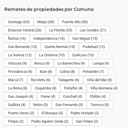
Remates de propiedades por Comuna
Santiago (63)
Maipú (30)
Puente Alto (30)
Estacion Central (26)
La Florida (25)
Las Condes (21)
Ñuñoa (16)
Independencia (16)
San Miguel (15)
San Bernardo (13)
Quinta Normal (13)
Pudahuel (12)
La Serena (12)
La Cisterna (10)
Quilicura (10)
Vitacura (9)
Renca (9)
Lo Barnechea (9)
Lampa (9)
Providencia (9)
Buin (8)
Colina (8)
Peñalolén (7)
Macul (7)
Recoleta (6)
Talagante (6)
Viña del Mar (6)
La Reina (6)
Coquimbo (4)
Peñaflor (4)
Villa Alemana (4)
San Joaquín (4)
Paine (4)
Conchalí (4)
Chillán (4)
Quillota (4)
Retiro (3)
San Fernando (3)
Temuco (3)
Puerto Varas (3)
El Bosque (3)
Padre Hurtado (2)
Pirque (2)
Pedro Aguirre Cerda (2)
San Felipe (2)