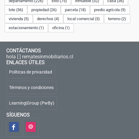
departamento (226)
sitio (75)
inmueble (52)
casa (36)
lote (36)
propiedad (26)
parcela (18)
predio agrícola (9)
vivienda (5)
derechos (4)
local comercial (3)
terreno (2)
estacionamiento (1)
oficina (1)
CONTÁCTANOS
hola [ ] rematesinmobiliarios.cl
ENLACES ÚTILES
Políticas de privacidad
Términos y condiciones
Learning|Group (PwBy)
SÍGUENOS