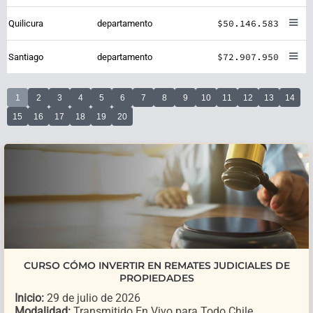
$50.146.583
Quilicura
departamento
$72.907.950
Santiago
departamento
1
2
3
4
5
6
7
8
9
10
11
12
13
14
15
16
17
18
19
20
CURSO CÓMO INVERTIR EN REMATES JUDICIALES DE
PROPIEDADES
Inicio:
29 de julio de 2026
Modalidad:
Transmitido En Vivo para Todo Chile