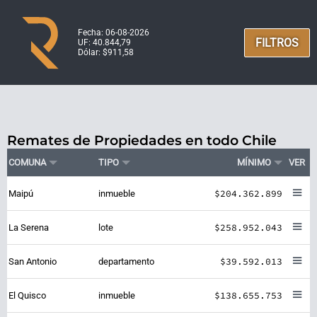
Fecha: 06-08-2026
FILTROS
UF: 40.844,79
Dólar: $911,58
Remates de Propiedades en todo Chile
COMUNA
TIPO
MÍNIMO
VER
$204.362.899
Maipú
inmueble
$258.952.043
La Serena
lote
$39.592.013
San Antonio
departamento
$138.655.753
El Quisco
inmueble