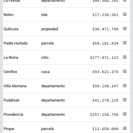
$44.566.285
La Florida
departamento
$17.236.501
Retiro
lote
$36.471.788
Quilicura
propiedad
$64.181.834
Padre Hurtado
parcela
$277.871.122
La Reina
sitio
$93.621.378
Cerrillos
casa
$50.198.247
Villa Alemana
departamento
$41.278.226
Pudahuel
departamento
$257.158.798
Providencia
departamento
$13.650.000
Pirque
parcela