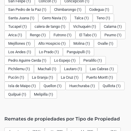
San Felipe (1)
Concón (1)
Concepción (1)
San Pedro de la Paz (1)
Chimbarongo (1)
Codegua (1)
Santa Juana (1)
Cerro Navia (1)
Talca (1)
Teno (1)
Tucapel (1)
calera de tango (1)
Vichuquén (1)
Calama (1)
Arica (1)
Rengo (1)
Futrono (1)
El Tabo (1)
Peumo (1)
Mejillones (1)
Alto Hospicio (1)
Molina (1)
Ovalle (1)
Los Andes (1)
Lo Prado (1)
Panguipulli (1)
Pedro Aguirre Cerda (1)
Lo Espejo (1)
Peralillo (1)
Pichilemu (1)
Machalí (1)
Lautaro (1)
Las Cabras (1)
Pucón (1)
La Granja (1)
La Cruz (1)
Puerto Montt (1)
Isla de Maipo (1)
Quellon (1)
Huechuraba (1)
Quillota (1)
Quilpué (1)
Melipilla (1)
Remates de propiedades por Tipo de Propiedad