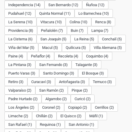
Independencia (14)
San Bernardo (12)
Ñuñoa (12)
Pudahuel (12)
Quinta Normal (11)
Lo Barnechea (10)
La Serena (10)
Vitacura (10)
Colina (10)
Renca (8)
Providencia (8)
Peñalolén (7)
Buin (7)
Lampa (7)
La Cisterna (6)
San Joaquín (5)
La Reina (5)
Conchalí (5)
Viña del Mar (5)
Macul (5)
Quilicura (5)
Villa Alemana (5)
Paine (4)
Peñaflor (4)
Recoleta (4)
Coquimbo (4)
La Pintana (3)
San Fernando (3)
Talagante (3)
Puerto Varas (3)
Santo Domingo (3)
El Bosque (3)
Retiro (3)
Curacaví (3)
Antofagasta (3)
Temuco (3)
Valparaíso (2)
San Ramón (2)
Pirque (2)
Padre Hurtado (2)
Algarrobo (2)
Curicó (2)
Los Ángeles (2)
Coronel (2)
Copiapó (2)
Cerrillos (2)
Limache (2)
Chillán (2)
El Quisco (2)
Máfil (1)
San Rafael (1)
Requinoa (1)
San Antonio (1)