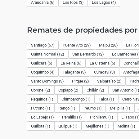
Araucanía (6)
Los Ríos (3)
Los Lagos (4)
Remates de propiedades po
Santiago (67)
Puente Alto (29)
Maipú (28)
La Flor
Quinta Normal (12)
San Bernardo (12)
Lo Barnechea (
Quilicura (6)
La Reina (6)
La Cisterna (6)
Conchalí
Coquimbo (4)
Talagante (3)
Curacaví (3)
Antofaga
Santo Domingo (3)
Pirque (2)
Valparaíso (2)
Padre
Coronel (2)
Copiapó (2)
Chillán (2)
San Antonio (1
Requinoa (1)
Chimbarongo (1)
Talca (1)
Cerro Nav
Futrono (1)
Rengo (1)
Peumo (1)
Melipilla (1)
Lo Espejo (1)
Peralillo (1)
Pichilemu (1)
El Tabo (1
Quillota (1)
Quilpué (1)
Mejillones (1)
Molina (1)