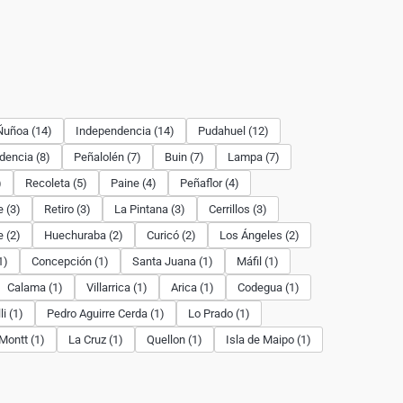
Ñuñoa (14)
Independencia (14)
Pudahuel (12)
dencia (8)
Peñalolén (7)
Buin (7)
Lampa (7)
)
Recoleta (5)
Paine (4)
Peñaflor (4)
 (3)
Retiro (3)
La Pintana (3)
Cerrillos (3)
 (2)
Huechuraba (2)
Curicó (2)
Los Ángeles (2)
1)
Concepción (1)
Santa Juana (1)
Máfil (1)
Calama (1)
Villarrica (1)
Arica (1)
Codegua (1)
i (1)
Pedro Aguirre Cerda (1)
Lo Prado (1)
Montt (1)
La Cruz (1)
Quellon (1)
Isla de Maipo (1)