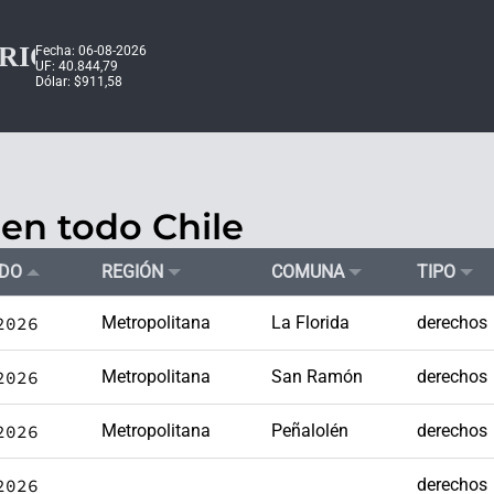
Fecha: 06-08-2026
UF: 40.844,79
Dólar: $911,58
en todo Chile
ADO
REGIÓN
COMUNA
TIPO
2026
Metropolitana
La Florida
derechos
2026
Metropolitana
San Ramón
derechos
2026
Metropolitana
Peñalolén
derechos
2026
derechos