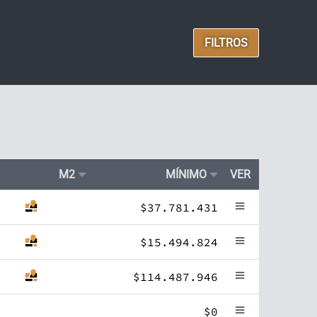
FILTROS
M2
MÍNIMO
VER
$37.781.431
$15.494.824
$114.487.946
$0