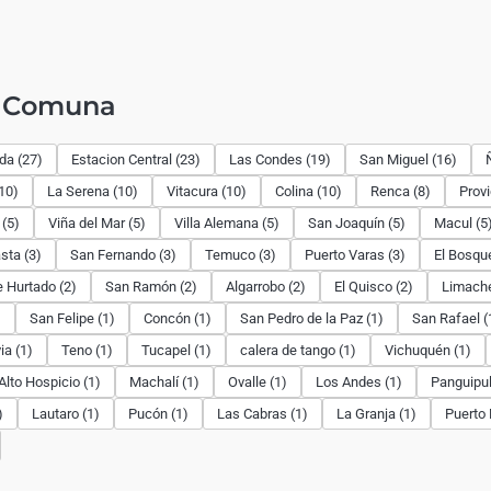
r Comuna
ida (27)
Estacion Central (23)
Las Condes (19)
San Miguel (16)
10)
La Serena (10)
Vitacura (10)
Colina (10)
Renca (8)
Provi
 (5)
Viña del Mar (5)
Villa Alemana (5)
San Joaquín (5)
Macul (5
sta (3)
San Fernando (3)
Temuco (3)
Puerto Varas (3)
El Bosque
 Hurtado (2)
San Ramón (2)
Algarrobo (2)
El Quisco (2)
Limache
)
San Felipe (1)
Concón (1)
San Pedro de la Paz (1)
San Rafael (
ia (1)
Teno (1)
Tucapel (1)
calera de tango (1)
Vichuquén (1)
Alto Hospicio (1)
Machalí (1)
Ovalle (1)
Los Andes (1)
Panguipull
)
Lautaro (1)
Pucón (1)
Las Cabras (1)
La Granja (1)
Puerto 