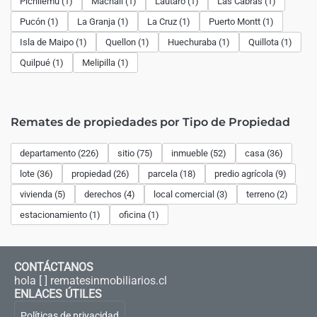
Pichilemu (1)
Machalí (1)
Lautaro (1)
Las Cabras (1)
Pucón (1)
La Granja (1)
La Cruz (1)
Puerto Montt (1)
Isla de Maipo (1)
Quellon (1)
Huechuraba (1)
Quillota (1)
Quilpué (1)
Melipilla (1)
Remates de propiedades por Tipo de Propiedad
departamento (226)
sitio (75)
inmueble (52)
casa (36)
lote (36)
propiedad (26)
parcela (18)
predio agrícola (9)
vivienda (5)
derechos (4)
local comercial (3)
terreno (2)
estacionamiento (1)
oficina (1)
CONTÁCTANOS
hola [ ] rematesinmobiliarios.cl
ENLACES ÚTILES
Políticas de privacidad