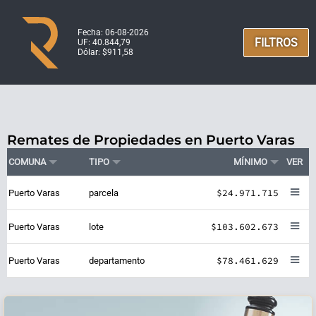
Fecha: 06-08-2026
FILTROS
UF: 40.844,79
Dólar: $911,58
Remates de Propiedades en Puerto Varas
COMUNA
TIPO
MÍNIMO
VER
$24.971.715
Puerto Varas
parcela
$103.602.673
Puerto Varas
lote
$78.461.629
Puerto Varas
departamento