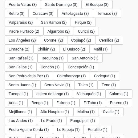
Puerto Varas (3)
Santo Domingo (3)
El Bosque (3)
Retiro (3)
Curacaví (3)
Antofagasta (3)
Temuco (3)
Valparaíso (2)
San Ramón (2)
Pirque (2)
Padre Hurtado (2)
Algarrobo (2)
Curicó (2)
Los Ángeles (2)
Coronel (2)
Copiapó (2)
Cerrillos (2)
Limache (2)
Chillán (2)
El Quisco (2)
Máfil (1)
San Rafael (1)
Requinoa (1)
San Antonio (1)
San Felipe (1)
Concón (1)
Concepción (1)
San Pedro de la Paz (1)
Chimbarongo (1)
Codegua (1)
Santa Juana (1)
Cerro Navia (1)
Talca (1)
Teno (1)
Tucapel (1)
calera de tango (1)
Vichuquén (1)
Calama (1)
Arica (1)
Rengo (1)
Futrono (1)
El Tabo (1)
Peumo (1)
Mejillones (1)
Alto Hospicio (1)
Molina (1)
Ovalle (1)
Los Andes (1)
Lo Prado (1)
Panguipulli (1)
Pedro Aguirre Cerda (1)
Lo Espejo (1)
Peralillo (1)