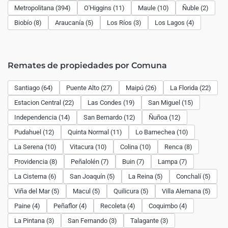
Metropolitana (394)
O'Higgins (11)
Maule (10)
Ñuble (2)
Biobío (8)
Araucanía (5)
Los Ríos (3)
Los Lagos (4)
Remates de propiedades por Comuna
Santiago (64)
Puente Alto (27)
Maipú (26)
La Florida (22)
Estacion Central (22)
Las Condes (19)
San Miguel (15)
Independencia (14)
San Bernardo (12)
Ñuñoa (12)
Pudahuel (12)
Quinta Normal (11)
Lo Barnechea (10)
La Serena (10)
Vitacura (10)
Colina (10)
Renca (8)
Providencia (8)
Peñalolén (7)
Buin (7)
Lampa (7)
La Cisterna (6)
San Joaquín (5)
La Reina (5)
Conchalí (5)
Viña del Mar (5)
Macul (5)
Quilicura (5)
Villa Alemana (5)
Paine (4)
Peñaflor (4)
Recoleta (4)
Coquimbo (4)
La Pintana (3)
San Fernando (3)
Talagante (3)