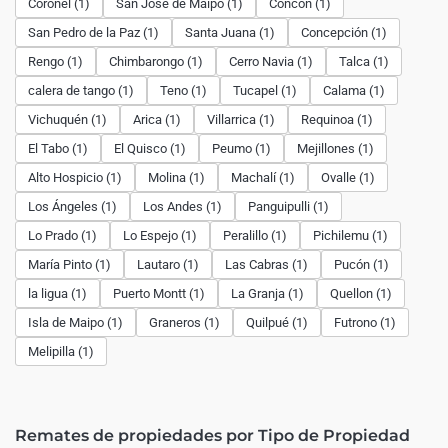
Coronel (1)
San José de Maipo (1)
Concón (1)
San Pedro de la Paz (1)
Santa Juana (1)
Concepción (1)
Rengo (1)
Chimbarongo (1)
Cerro Navia (1)
Talca (1)
calera de tango (1)
Teno (1)
Tucapel (1)
Calama (1)
Vichuquén (1)
Arica (1)
Villarrica (1)
Requinoa (1)
El Tabo (1)
El Quisco (1)
Peumo (1)
Mejillones (1)
Alto Hospicio (1)
Molina (1)
Machalí (1)
Ovalle (1)
Los Ángeles (1)
Los Andes (1)
Panguipulli (1)
Lo Prado (1)
Lo Espejo (1)
Peralillo (1)
Pichilemu (1)
María Pinto (1)
Lautaro (1)
Las Cabras (1)
Pucón (1)
la ligua (1)
Puerto Montt (1)
La Granja (1)
Quellon (1)
Isla de Maipo (1)
Graneros (1)
Quilpué (1)
Futrono (1)
Melipilla (1)
Remates de propiedades por Tipo de Propiedad