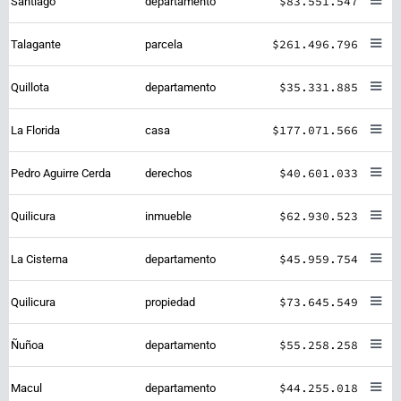
$83.551.547
Santiago
departamento
$261.496.796
Talagante
parcela
$35.331.885
Quillota
departamento
$177.071.566
La Florida
casa
$40.601.033
Pedro Aguirre Cerda
derechos
$62.930.523
Quilicura
inmueble
$45.959.754
La Cisterna
departamento
$73.645.549
Quilicura
propiedad
$55.258.258
Ñuñoa
departamento
$44.255.018
Macul
departamento