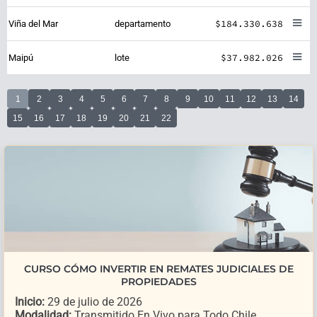
$184.330.638
Viña del Mar
departamento
$37.982.026
Maipú
lote
1
2
3
4
5
6
7
8
9
10
11
12
13
14
15
16
17
18
19
20
21
22
CURSO CÓMO INVERTIR EN REMATES JUDICIALES DE
PROPIEDADES
Inicio:
29 de julio de 2026
Modalidad:
Transmitido En Vivo para Todo Chile