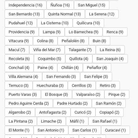
Independencia (16)
Ñuñoa (16)
San Miguel (15)
San Bernardo (13)
Quinta Normal (13)
La Serena (12)
Pudahuel (12)
La Cisterna (10)
Quilicura (10)
Providencia (9)
Lampa (9)
Lo Barnechea (9)
Renca (9)
Vitacura (9)
Colina (8)
Peñalolén (8)
Buin (8)
Macul (7)
Viña del Mar (7)
Talagante (7)
La Reina (6)
Recoleta (6)
Coquimbo (5)
Quillota (4)
San Joaquín (4)
Conchalí (4)
Paine (4)
Chillán (4)
Peñaflor (4)
Villa Alemana (4)
San Fernando (3)
San Felipe (3)
Temuco (3)
Huechuraba (3)
Cerrillos (3)
Retiro (3)
Puerto Varas (3)
El Bosque (3)
Valparaíso (2)
Pirque (2)
Pedro Aguirre Cerda (2)
Padre Hurtado (2)
San Ramón (2)
Algarrobo (2)
Antofagasta (2)
Curicó (2)
Copiapó (2)
La Pintana (2)
Limache (2)
Máfil (1)
San Rafael (1)
El Monte (1)
San Antonio (1)
San Carlos (1)
Curacaví (1)