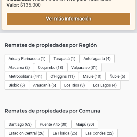
Valor:
$135.000
Ver más información
Remates de propiedades por Región
Arica y Parinacota (1)
Tarapacá (1)
Antofagasta (4)
Atacama (2)
Coquimbo (18)
Valparaíso (31)
Metropolitana (441)
O'Higgins (11)
Maule (10)
Ñuble (5)
Biobío (6)
Araucanía (6)
Los Ríos (3)
Los Lagos (4)
Remates de propiedades por Comuna
Santiago (63)
Puente Alto (30)
Maipú (30)
Estacion Central (26)
La Florida (25)
Las Condes (22)