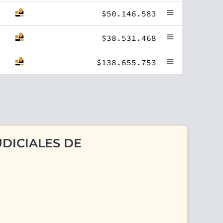
$50.146.583
$38.531.468
$138.655.753
DICIALES DE