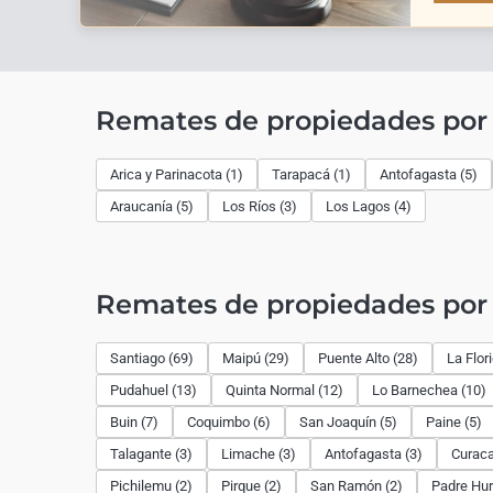
Remates de propiedades por
Arica y Parinacota (1)
Tarapacá (1)
Antofagasta (5)
Araucanía (5)
Los Ríos (3)
Los Lagos (4)
Remates de propiedades po
Santiago (69)
Maipú (29)
Puente Alto (28)
La Flor
Pudahuel (13)
Quinta Normal (12)
Lo Barnechea (10)
Buin (7)
Coquimbo (6)
San Joaquín (5)
Paine (5)
Talagante (3)
Limache (3)
Antofagasta (3)
Curaca
Pichilemu (2)
Pirque (2)
San Ramón (2)
Padre Hur