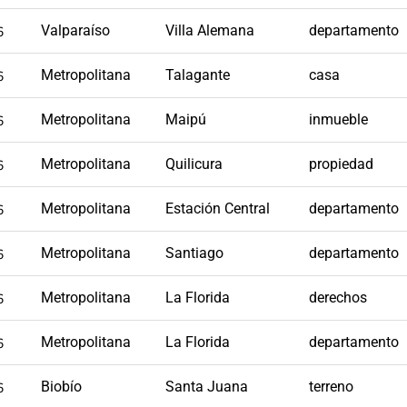
6
Valparaíso
Villa Alemana
departamento
6
Metropolitana
Talagante
casa
6
Metropolitana
Maipú
inmueble
6
Metropolitana
Quilicura
propiedad
6
Metropolitana
Estación Central
departamento
6
Metropolitana
Santiago
departamento
6
Metropolitana
La Florida
derechos
6
Metropolitana
La Florida
departamento
6
Biobío
Santa Juana
terreno