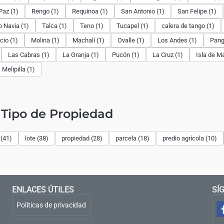
Paz (1)
Rengo (1)
Requinoa (1)
San Antonio (1)
San Felipe (1)
o Navia (1)
Talca (1)
Teno (1)
Tucapel (1)
calera de tango (1)
cio (1)
Molina (1)
Machalí (1)
Ovalle (1)
Los Andes (1)
Pangu
Las Cabras (1)
La Granja (1)
Pucón (1)
La Cruz (1)
Isla de Ma
Melipilla (1)
Tipo de Propiedad
(41)
lote (38)
propiedad (28)
parcela (18)
predio agrícola (10)
ENLACES ÚTILES
SÍ
Políticas de privacidad