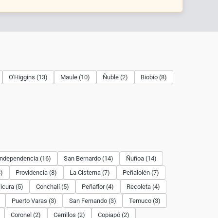
O'Higgins (13)
Maule (10)
Ñuble (2)
Biobío (8)
Independencia (16)
San Bernardo (14)
Ñuñoa (14)
)
Providencia (8)
La Cisterna (7)
Peñalolén (7)
licura (5)
Conchalí (5)
Peñaflor (4)
Recoleta (4)
Puerto Varas (3)
San Fernando (3)
Temuco (3)
Coronel (2)
Cerrillos (2)
Copiapó (2)