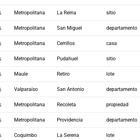
6
Metropolitana
La Reina
sitio
6
Metropolitana
San Miguel
departamento
6
Metropolitana
Cerrillos
casa
6
Metropolitana
Pudahuel
sitio
6
Maule
Retiro
lote
6
Valparaíso
San Antonio
departamento
6
Metropolitana
Recoleta
propiedad
6
Metropolitana
Providencia
departamento
6
Coquimbo
La Serena
lote