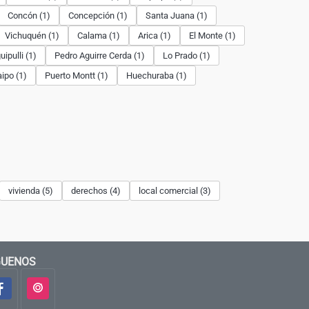
Concón (1)
Concepción (1)
Santa Juana (1)
Vichuquén (1)
Calama (1)
Arica (1)
El Monte (1)
ipulli (1)
Pedro Aguirre Cerda (1)
Lo Prado (1)
ipo (1)
Puerto Montt (1)
Huechuraba (1)
vivienda (5)
derechos (4)
local comercial (3)
GUENOS