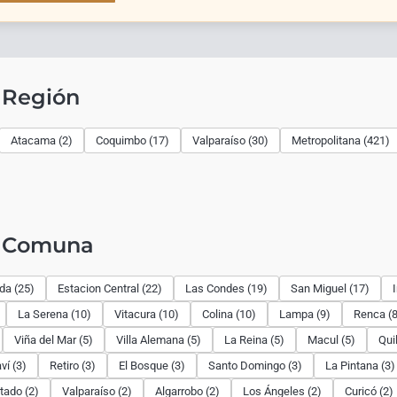
 Región
Atacama (2)
Coquimbo (17)
Valparaíso (30)
Metropolitana (421)
r Comuna
ida (25)
Estacion Central (22)
Las Condes (19)
San Miguel (17)
La Serena (10)
Vitacura (10)
Colina (10)
Lampa (9)
Renca (8
Viña del Mar (5)
Villa Alemana (5)
La Reina (5)
Macul (5)
Qui
ví (3)
Retiro (3)
El Bosque (3)
Santo Domingo (3)
La Pintana (3)
tado (2)
Valparaíso (2)
Algarrobo (2)
Los Ángeles (2)
Curicó (2)