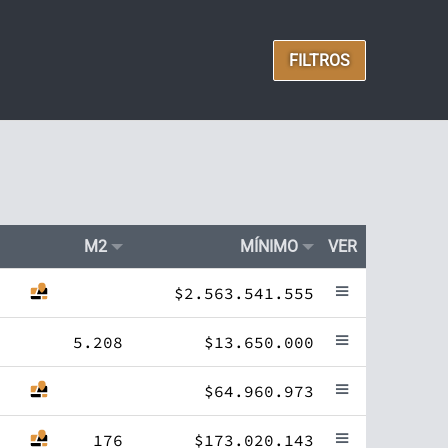
FILTROS
M2
MÍNIMO
VER
$2.563.541.555
5.208
$13.650.000
$64.960.973
176
$173.020.143