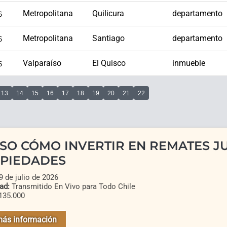
6
Metropolitana
Quilicura
departamento
6
Metropolitana
Santiago
departamento
6
Valparaíso
El Quisco
inmueble
13
14
15
16
17
18
19
20
21
22
SO CÓMO INVERTIR EN REMATES JU
PIEDADES
 de julio de 2026
ad:
Transmitido En Vivo para Todo Chile
135.000
más información