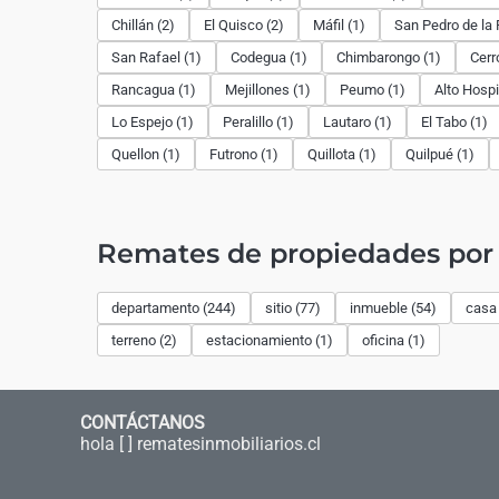
Chillán (2)
El Quisco (2)
Máfil (1)
San Pedro de la 
San Rafael (1)
Codegua (1)
Chimbarongo (1)
Cerr
Rancagua (1)
Mejillones (1)
Peumo (1)
Alto Hospi
Lo Espejo (1)
Peralillo (1)
Lautaro (1)
El Tabo (1)
Quellon (1)
Futrono (1)
Quillota (1)
Quilpué (1)
Remates de propiedades por 
departamento (244)
sitio (77)
inmueble (54)
casa 
terreno (2)
estacionamiento (1)
oficina (1)
CONTÁCTANOS
hola [ ] rematesinmobiliarios.cl