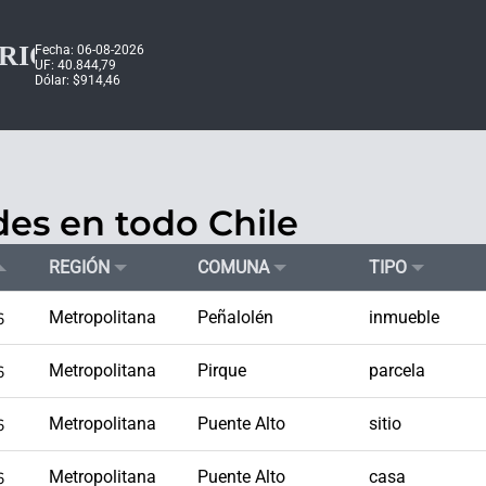
Fecha: 06-08-2026
UF: 40.844,79
Dólar: $914,46
es en todo Chile
REGIÓN
COMUNA
TIPO
6
Metropolitana
Peñalolén
inmueble
6
Metropolitana
Pirque
parcela
6
Metropolitana
Puente Alto
sitio
6
Metropolitana
Puente Alto
casa