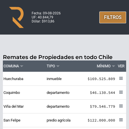
Fecha: 09-08-2026
FILTROS
UF: 40.844,79
Dólar: $913,86
Remates de Propiedades en todo Chile
COMUNA
TIPO
MÍNIMO
VER
$169.525.809
Huechuraba
inmueble
$46.130.544
Coquimbo
departamento
$79.546.779
Viña del Mar
departamento
$122.000.000
San Felipe
predio agrícola