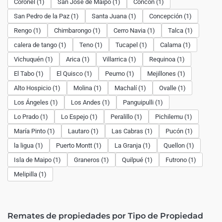
Coronel (1)
San José de Maipo (1)
Concón (1)
San Pedro de la Paz (1)
Santa Juana (1)
Concepción (1)
Rengo (1)
Chimbarongo (1)
Cerro Navia (1)
Talca (1)
calera de tango (1)
Teno (1)
Tucapel (1)
Calama (1)
Vichuquén (1)
Arica (1)
Villarrica (1)
Requinoa (1)
El Tabo (1)
El Quisco (1)
Peumo (1)
Mejillones (1)
Alto Hospicio (1)
Molina (1)
Machalí (1)
Ovalle (1)
Los Ángeles (1)
Los Andes (1)
Panguipulli (1)
Lo Prado (1)
Lo Espejo (1)
Peralillo (1)
Pichilemu (1)
María Pinto (1)
Lautaro (1)
Las Cabras (1)
Pucón (1)
la ligua (1)
Puerto Montt (1)
La Granja (1)
Quellon (1)
Isla de Maipo (1)
Graneros (1)
Quilpué (1)
Futrono (1)
Melipilla (1)
Remates de propiedades por Tipo de Propiedad