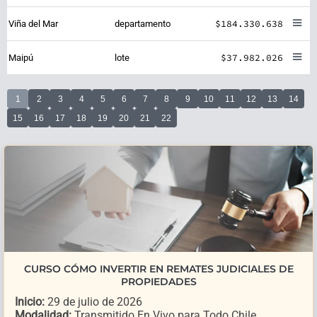
$184.330.638
Viña del Mar
departamento
$37.982.026
Maipú
lote
1
2
3
4
5
6
7
8
9
10
11
12
13
14
15
16
17
18
19
20
21
22
CURSO CÓMO INVERTIR EN REMATES JUDICIALES DE
PROPIEDADES
Inicio:
29 de julio de 2026
Modalidad:
Transmitido En Vivo para Todo Chile