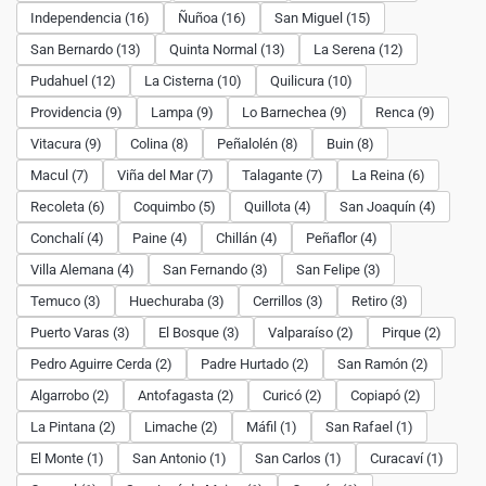
Independencia (16)
Ñuñoa (16)
San Miguel (15)
San Bernardo (13)
Quinta Normal (13)
La Serena (12)
Pudahuel (12)
La Cisterna (10)
Quilicura (10)
Providencia (9)
Lampa (9)
Lo Barnechea (9)
Renca (9)
Vitacura (9)
Colina (8)
Peñalolén (8)
Buin (8)
Macul (7)
Viña del Mar (7)
Talagante (7)
La Reina (6)
Recoleta (6)
Coquimbo (5)
Quillota (4)
San Joaquín (4)
Conchalí (4)
Paine (4)
Chillán (4)
Peñaflor (4)
Villa Alemana (4)
San Fernando (3)
San Felipe (3)
Temuco (3)
Huechuraba (3)
Cerrillos (3)
Retiro (3)
Puerto Varas (3)
El Bosque (3)
Valparaíso (2)
Pirque (2)
Pedro Aguirre Cerda (2)
Padre Hurtado (2)
San Ramón (2)
Algarrobo (2)
Antofagasta (2)
Curicó (2)
Copiapó (2)
La Pintana (2)
Limache (2)
Máfil (1)
San Rafael (1)
El Monte (1)
San Antonio (1)
San Carlos (1)
Curacaví (1)