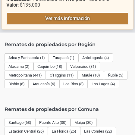
Valor:
$135.000
Ver más información
Remates de propiedades por Región
Arica y Parinacota (1)
Tarapacá (1)
Antofagasta (4)
Atacama (2)
Coquimbo (18)
Valparaíso (31)
Metropolitana (441)
O'Higgins (11)
Maule (10)
Ñuble (5)
Biobío (6)
Araucanía (6)
Los Ríos (3)
Los Lagos (4)
Remates de propiedades por Comuna
Santiago (63)
Puente Alto (30)
Maipú (30)
Estacion Central (26)
La Florida (25)
Las Condes (22)