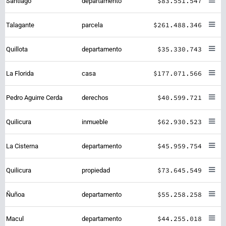
$83.551.547
Santiago
departamento
$261.488.346
Talagante
parcela
$35.330.743
Quillota
departamento
$177.071.566
La Florida
casa
$40.599.721
Pedro Aguirre Cerda
derechos
$62.930.523
Quilicura
inmueble
$45.959.754
La Cisterna
departamento
$73.645.549
Quilicura
propiedad
$55.258.258
Ñuñoa
departamento
$44.255.018
Macul
departamento