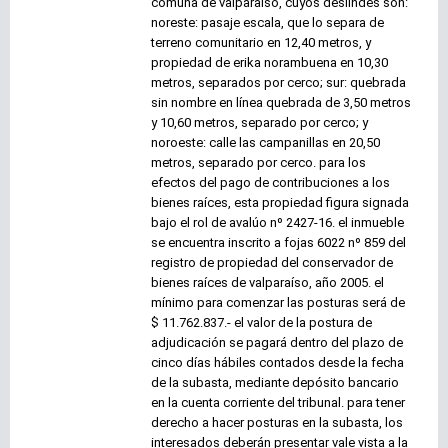
comuna de valparaíso, cuyos deslindes son:
noreste: pasaje escala, que lo separa de
terreno comunitario en 12,40 metros, y
propiedad de erika norambuena en 10,30
metros, separados por cerco; sur: quebrada
sin nombre en línea quebrada de 3,50 metros
y 10,60 metros, separado por cerco; y
noroeste: calle las campanillas en 20,50
metros, separado por cerco. para los
efectos del pago de contribuciones a los
bienes raíces, esta propiedad figura signada
bajo el rol de avalúo nº 2427-16. el inmueble
se encuentra inscrito a fojas 6022 nº 859 del
registro de propiedad del conservador de
bienes raíces de valparaíso, año 2005. el
mínimo para comenzar las posturas será de
$ 11.762.837.- el valor de la postura de
adjudicación se pagará dentro del plazo de
cinco días hábiles contados desde la fecha
de la subasta, mediante depósito bancario
en la cuenta corriente del tribunal. para tener
derecho a hacer posturas en la subasta, los
interesados deberán presentar vale vista a la