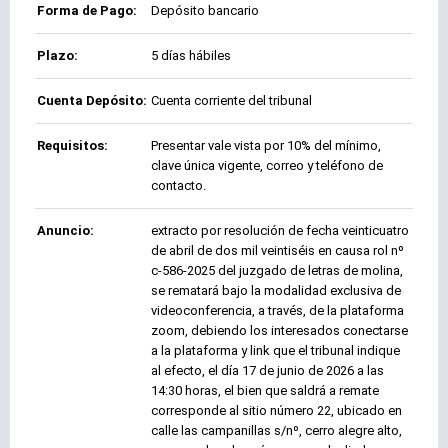
Forma de Pago:
Depósito bancario
Plazo:
5 días hábiles
Cuenta Depósito:
Cuenta corriente del tribunal
Requisitos:
Presentar vale vista por 10% del mínimo,
clave única vigente, correo y teléfono de
contacto.
Anuncio:
extracto por resolución de fecha veinticuatro
de abril de dos mil veintiséis en causa rol nº
c-586-2025 del juzgado de letras de molina,
se rematará bajo la modalidad exclusiva de
videoconferencia, a través, de la plataforma
zoom, debiendo los interesados conectarse
a la plataforma y link que el tribunal indique
al efecto, el día 17 de junio de 2026 a las
14:30 horas, el bien que saldrá a remate
corresponde al sitio número 22, ubicado en
calle las campanillas s/nº, cerro alegre alto,