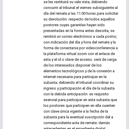
se les restituirá su vale vista, debiendo
concurrir al tribunal el viernes subsiguiente al
día del remate a las 11:00 horas para solicitar
su devolución. respecto de todos aquellos
postores cuyas garantías hayan sido
presentadas en la forma antes descrita, se
remitirá un correo electrónico a cada postor,
con indicación del día y hora del remate y la
forma de conectarse por videoconferencia a
la plataforma virtual zoom con el enlace de
esta y el id o clave de acceso. será de carga
de los interesados disponer de los
elementos tecnológicos y de la conexión a
internet necesaria para participar en la
subasta; debiendo el tribunal coordinar su
ingreso y participación el día de la subasta
con la debida anticipación. es requisito
esencial para participar en esta subasta que
los postores que participen en ella cuenten
con clave única vigente a la fecha de la
subasta para la eventual suscripción del a
correspondiente acta de remate. demás
antecedentes en el expediente digital.