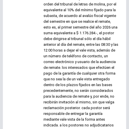
orden del tribunal de letras de molina, por el
equivalente al 10% del mínimo fijado para la
subasta, de acuerdo al avalúo fiscal vigente
del semestre en que se realice el remate,
esto es, al primer semestre del año 2026 una
suma equivalente a $ 1.176.284.-, el postor
debe dirigirse al tribunal sólo el día hábil
anterior al día del remate, entre las 08:30 y las
12:00 horas a dejar el vale vista, además de
un número de teléfono de contacto, un
correo electrónico y usuario de la audiencia
de remate. los interesados que efectúen el
pago de la garantía de cualquier otra forma
que no sea la de un vale vista entregado
dentro de los plazos fijados en las bases
precedentemente, no serán considerados
para la audiencia de remate y, por ende, no
recibirán invitación al mismo, sin que valga
reclamación posterior. cada postor será
responsable de entregar la garantía
mediante vale vista de la forma antes
indicada. a los postores no adjudicatarios