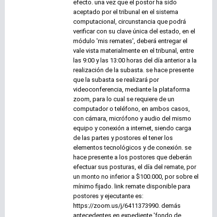
efecto. una vez que el postor ha sido
aceptado por el tribunal en el sistema
computacional, circunstancia que podrá
verificar con su clave única del estado, en el
módulo 'mis remates', deberá entregar el
vale vista materialmente en el tribunal, entre
las 9:00 y las 13:00 horas del día anterior a la
realización de la subasta. se hace presente
que la subasta se realizará por
videoconferencia, mediante la plataforma
zoom, para lo cual se requiere de un
computador o teléfono, en ambos casos,
con cámara, micrófono y audio del mismo
equipo y conexión a internet, siendo carga
de las partes y postores el tener los
elementos tecnológicos y de conexión. se
hace presente a los postores que deberán
efectuar sus posturas, el día del remate, por
un monto no inferior a $100.000, por sobre el
mínimo fijado. link remate disponible para
postores y ejecutante es:
https://zoom.us/j/6411373990. demás
antecedentes en expediente 'fondo de