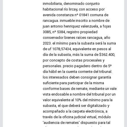
inmobiliaria, denominado conjunto
habitacional río lircay, con acceso por
avenida constanza nº 01841 comuna de
rancagua. inmueble inscrito a nombre de
juan antonio henriquez valenzuela, a fojas
3085, nº 5384, registro propiedad
conservador bienes raíces rancagua, año
2023. el mínimo para la subasta será la suma
de uf 1078,57434, equivalente en pesos al
día de la subasta, más la suma de $362.400,
por concepto de costas procesales y
personales. precio pagadero dentro de 5º
día hábil en la cuenta corriente del tribunal.
los interesados deben consignar garantía
suficiente para participar de la misma
conforme bases de remate, mediante un vale
vista endosable a nombre del tribunal por un
valor equivalente al 10% del mínimo para la
subasta, el que deberá ser digitalizado y
acompañado a la carpeta electrónica, a
través de la oficina judicial virtual, módulo
'audiencia de remates' dispuesto para tal