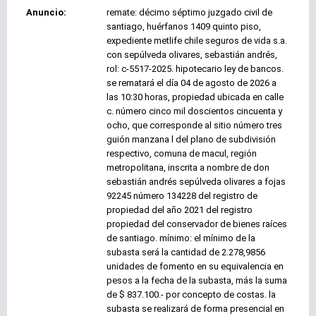
Anuncio:
remate: décimo séptimo juzgado civil de
santiago, huérfanos 1409 quinto piso,
expediente metlife chile seguros de vida s.a.
con sepúlveda olivares, sebastián andrés,
rol: c-5517-2025. hipotecario ley de bancos.
se rematará el día 04 de agosto de 2026 a
las 10:30 horas, propiedad ubicada en calle
c. número cinco mil doscientos cincuenta y
ocho, que corresponde al sitio número tres
guión manzana l del plano de subdivisión
respectivo, comuna de macul, región
metropolitana, inscrita a nombre de don
sebastián andrés sepúlveda olivares a fojas
92245 número 134228 del registro de
propiedad del año 2021 del registro
propiedad del conservador de bienes raíces
de santiago. mínimo: el mínimo de la
subasta será la cantidad de 2.278,9856
unidades de fomento en su equivalencia en
pesos a la fecha de la subasta, más la suma
de $ 837.100.- por concepto de costas. la
subasta se realizará de forma presencial en