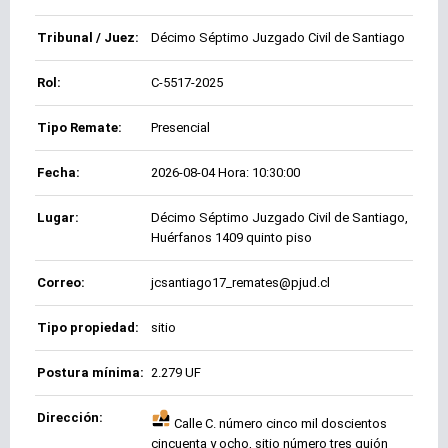
Tribunal / Juez:
Décimo Séptimo Juzgado Civil de Santiago
Rol:
C-5517-2025
Tipo Remate:
Presencial
Fecha:
2026-08-04 Hora: 10:30:00
Lugar:
Décimo Séptimo Juzgado Civil de Santiago,
Huérfanos 1409 quinto piso
Correo:
jcsantiago17_remates@pjud.cl
Tipo propiedad:
sitio
Postura mínima:
2.279 UF
Dirección:
Calle C. número cinco mil doscientos
cincuenta y ocho, sitio número tres guión