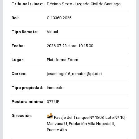
Tribunal / Juez:
Décimo Sexto Juzgado Civil de Santiago
Rol:
C-13360-2025
Tipo Remate:
Virtual
Fecha:
2026-07-23 Hora: 10:15:00
Lugar:
Plataforma Zoom
Correo:
jcsantiago16_remates@pjud.cl
Tipo propiedad:
inmueble
Postura mínima:
377 UF
Dirección:
Pasaje del Tranque Nº 1808, Lote Nº 10,
Manzana U, Población Villa Nocedal II,
Puente Alto