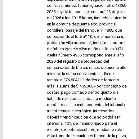
con silva muñoz, fabian ignacio, rol: c-13360-
2025. ley de bancos. se rematará 23 de julio
de 2026 a las 10:15 horas, inmueble ubicado
en la comuna de puente alto, provincia
cordillera, pasaje del tranque nº 1808, que
corresponde al lote nº 10, de la manzana u,
población villa nocedal ii, inscrito a nombre
de fabian ignacio silva muñoz a fojas 3171
vuelta número 4955 correspondiente al año
2020 del registro de propiedad del
conservador de bienes raíces de puente alto.
mínimo: la suma equivalente al día del
remate a 376,6042 unidades de fomento
más la suma de $ 465.300.- por concepto de
costas. pago contado dentro quinto día
hábil de realizada la subasta mediante
depósito en la cuenta corriente del tribunal o
transferencia electrónica. interesados
deberán rendir caución que no podrá ser
inferior al 10% del mínimo fijado para el
remate, excepto ejecutante, mediante vale
vista tomado en cualquier banco de la plaza,