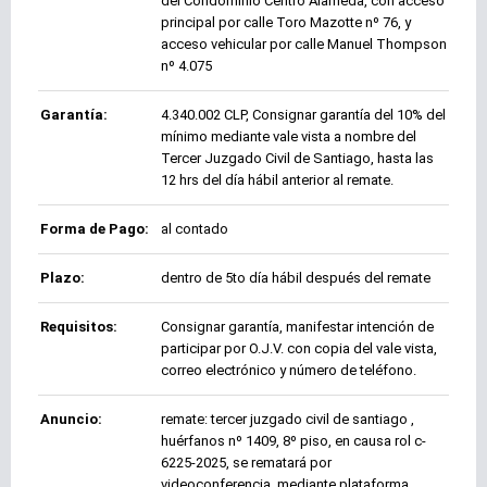
del Condominio Centro Alameda, con acceso
principal por calle Toro Mazotte nº 76, y
acceso vehicular por calle Manuel Thompson
nº 4.075
Garantía:
4.340.002 CLP, Consignar garantía del 10% del
mínimo mediante vale vista a nombre del
Tercer Juzgado Civil de Santiago, hasta las
12 hrs del día hábil anterior al remate.
Forma de Pago:
al contado
Plazo:
dentro de 5to día hábil después del remate
Requisitos:
Consignar garantía, manifestar intención de
participar por O.J.V. con copia del vale vista,
correo electrónico y número de teléfono.
Anuncio:
remate: tercer juzgado civil de santiago ,
huérfanos nº 1409, 8º piso, en causa rol c-
6225-2025, se rematará por
videoconferencia, mediante plataforma