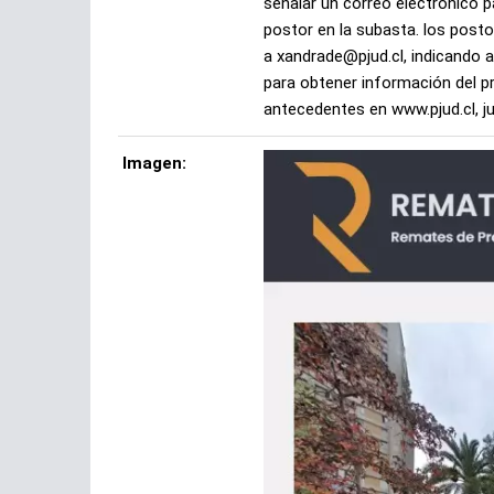
señalar un correo electrónico p
postor en la subasta. los postor
a xandrade@pjud.cl, indicando a
para obtener información del pr
antecedentes en www.pjud.cl, juic
Imagen: