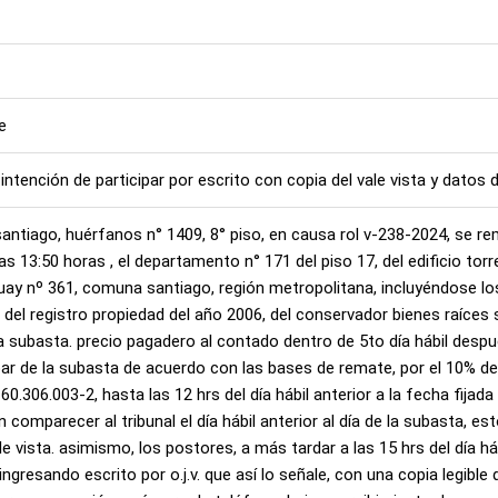
e
intención de participar por escrito con copia del vale vista y datos 
 santiago, huérfanos n° 1409, 8° piso, en causa rol v-238-2024, se 
as 13:50 horas , el departamento n° 171 del piso 17, del edificio tor
guay nº 361, comuna santiago, región metropolitana, incluyéndose 
7, del registro propiedad del año 2006, del conservador bienes raíces
la subasta. precio pagadero al contado dentro de 5to día hábil des
ipar de la subasta de acuerdo con las bases de remate, por el 10% de
 60.306.003-2, hasta las 12 hrs del día hábil anterior a la fecha fijad
comparecer al tribunal el día hábil anterior al día de la subasta, esto
e vista. asimismo, los postores, a más tardar a las 15 hrs del día h
 ingresando escrito por o.j.v. que así lo señale, con una copia legible