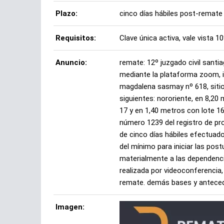
Plazo:
cinco días hábiles post-remate
Requisitos:
Clave única activa, vale vista 1
Anuncio:
remate: 12º juzgado civil santi
mediante la plataforma zoom, i
magdalena sasmay nº 618, sitio
siguientes: nororiente, en 8,2
17 y en 1,40 metros con lote 16
número 1239 del registro de pr
de cinco días hábiles efectuado
del mínimo para iniciar las pos
materialmente a las dependencias
realizada por videoconferencia,
remate. demás bases y anteceden
Imagen: