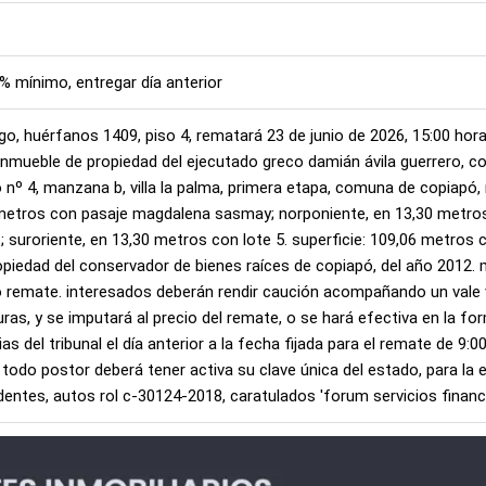
0% mínimo, entregar día anterior
ago, huérfanos 1409, piso 4, rematará 23 de junio de 2026, 15:00 hora
nmueble de propiedad del ejecutado greco damián ávila guerrero, co
 nº 4, manzana b, villa la palma, primera etapa, comuna de copiapó,
0 metros con pasaje magdalena sasmay; norponiente, en 13,30 metros
; suroriente, en 13,30 metros con lote 5. superficie: 109,06 metros 
opiedad del conservador de bienes raíces de copiapó, del año 2012.
 remate. interesados deberán rendir caución acompañando un vale vi
turas, y se imputará al precio del remate, o se hará efectiva en la f
 del tribunal el día anterior a la fecha fijada para el remate de 9:00
 todo postor deberá tener activa su clave única del estado, para la 
tes, autos rol c-30124-2018, caratulados 'forum servicios financiero