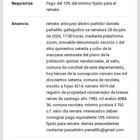
Requisitos:
Pago del 10% del mínimo fijado para el
remate
Anuncio:
remate. ante juez árbitro partidor daniela
peñailillo galleguillos se rematará 28 de julio
de 2026, 17:00 horas, mediante plataforma
zoom, inmueble denominado sección c del
sitio quinientos setenta y ocho de la
manzana veintisiete del plano de la
población quintas residenciales, el salto,
comuna de conchalí de este departamento,
hoy héroes de la concepción número tres mil
doscientos setenta, comuna de recoleta,
inscrito a fojas 4214, número 4519 del
registro de propiedad conservador de bienes
raíces de santiago año 1983, rol avalúo 6084-
56, comuna recoleta. mínimo postura 3.762
u.f. valor día remate. interesados deben
consignar pago equivalente 10% mínimo
fijado para remate. demás antecedentes
contactar juezarbitro.penailillo@gmail.com