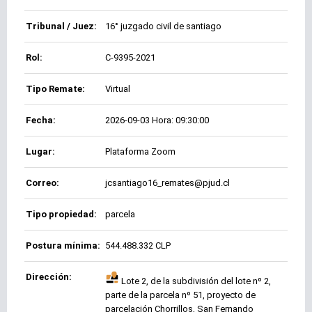
Tribunal / Juez:
16° juzgado civil de santiago
Rol:
C-9395-2021
Tipo Remate:
Virtual
Fecha:
2026-09-03 Hora: 09:30:00
Lugar:
Plataforma Zoom
Correo:
jcsantiago16_remates@pjud.cl
Tipo propiedad:
parcela
Postura mínima:
544.488.332 CLP
Dirección:
Lote 2, de la subdivisión del lote nº 2,
parte de la parcela nº 51, proyecto de
parcelación Chorrillos, San Fernando