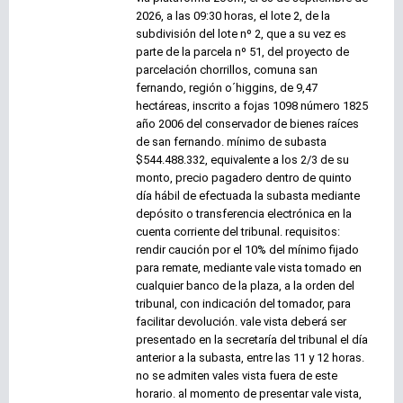
2026, a las 09:30 horas, el lote 2, de la
subdivisión del lote nº 2, que a su vez es
parte de la parcela nº 51, del proyecto de
parcelación chorrillos, comuna san
fernando, región o´higgins, de 9,47
hectáreas, inscrito a fojas 1098 número 1825
año 2006 del conservador de bienes raíces
de san fernando. mínimo de subasta
$544.488.332, equivalente a los 2/3 de su
monto, precio pagadero dentro de quinto
día hábil de efectuada la subasta mediante
depósito o transferencia electrónica en la
cuenta corriente del tribunal. requisitos:
rendir caución por el 10% del mínimo fijado
para remate, mediante vale vista tomado en
cualquier banco de la plaza, a la orden del
tribunal, con indicación del tomador, para
facilitar devolución. vale vista deberá ser
presentado en la secretaría del tribunal el día
anterior a la subasta, entre las 11 y 12 horas.
no se admiten vales vista fuera de este
horario. al momento de presentar vale vista,