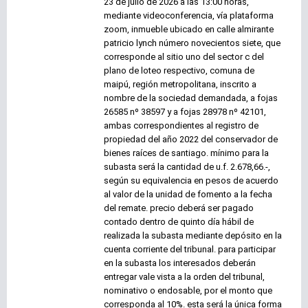
23 de julio de 2026 a las 13:00 horas,
mediante videoconferencia, vía plataforma
zoom, inmueble ubicado en calle almirante
patricio lynch número novecientos siete, que
corresponde al sitio uno del sector c del
plano de loteo respectivo, comuna de
maipú, región metropolitana, inscrito a
nombre de la sociedad demandada, a fojas
26585 nº 38597 y a fojas 28978 nº 42101,
ambas correspondientes al registro de
propiedad del año 2022 del conservador de
bienes raíces de santiago. mínimo para la
subasta será la cantidad de u.f. 2.678,66.-,
según su equivalencia en pesos de acuerdo
al valor de la unidad de fomento a la fecha
del remate. precio deberá ser pagado
contado dentro de quinto día hábil de
realizada la subasta mediante depósito en la
cuenta corriente del tribunal. para participar
en la subasta los interesados deberán
entregar vale vista a la orden del tribunal,
nominativo o endosable, por el monto que
corresponda al 10%. esta será la única forma