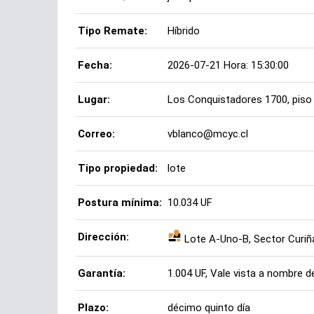
Tipo Remate:
Híbrido
Fecha:
2026-07-21 Hora: 15:30:00
Lugar:
Los Conquistadores 1700, piso 
Correo:
vblanco@mcyc.cl
Tipo propiedad:
lote
Postura mínima:
10.034 UF
Dirección:
Lote A-Uno-B, Sector Curiña
Garantía:
1.004 UF, Vale vista a nombre d
Plazo:
décimo quinto día