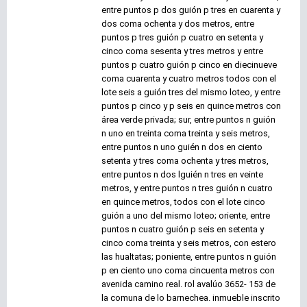
entre puntos p dos guión p tres en cuarenta y
dos coma ochenta y dos metros, entre
puntos p tres guión p cuatro en setenta y
cinco coma sesenta y tres metros y entre
puntos p cuatro guión p cinco en diecinueve
coma cuarenta y cuatro metros todos con el
lote seis a guión tres del mismo loteo, y entre
puntos p cinco y p seis en quince metros con
área verde privada; sur, entre puntos n guión
n uno en treinta coma treinta y seis metros,
entre puntos n uno guién n dos en ciento
setenta y tres coma ochenta y tres metros,
entre puntos n dos lguién n tres en veinte
metros, y entre puntos n tres guión n cuatro
en quince metros, todos con el lote cinco
guión a uno del mismo loteo; oriente, entre
puntos n cuatro guión p seis en setenta y
cinco coma treinta y seis metros, con estero
las hualtatas; poniente, entre puntos n guión
p en ciento uno coma cincuenta metros con
avenida camino real. rol avalúo 3652- 153 de
la comuna de lo barnechea. inmueble inscrito