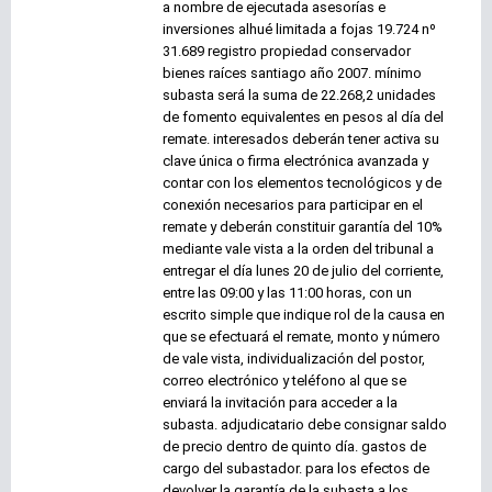
a nombre de ejecutada asesorías e
inversiones alhué limitada a fojas 19.724 nº
31.689 registro propiedad conservador
bienes raíces santiago año 2007. mínimo
subasta será la suma de 22.268,2 unidades
de fomento equivalentes en pesos al día del
remate. interesados deberán tener activa su
clave única o firma electrónica avanzada y
contar con los elementos tecnológicos y de
conexión necesarios para participar en el
remate y deberán constituir garantía del 10%
mediante vale vista a la orden del tribunal a
entregar el día lunes 20 de julio del corriente,
entre las 09:00 y las 11:00 horas, con un
escrito simple que indique rol de la causa en
que se efectuará el remate, monto y número
de vale vista, individualización del postor,
correo electrónico y teléfono al que se
enviará la invitación para acceder a la
subasta. adjudicatario debe consignar saldo
de precio dentro de quinto día. gastos de
cargo del subastador. para los efectos de
devolver la garantía de la subasta a los