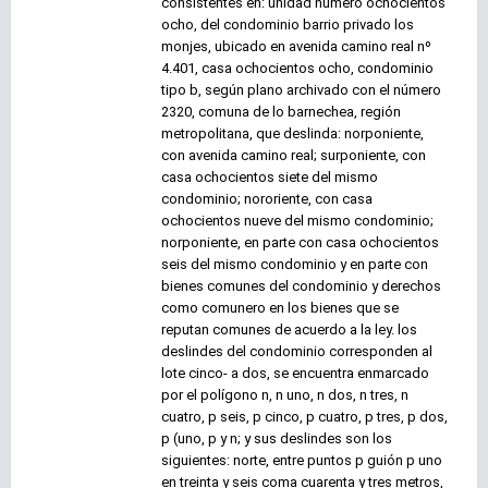
consistentes en: unidad número ochocientos
ocho, del condominio barrio privado los
monjes, ubicado en avenida camino real nº
4.401, casa ochocientos ocho, condominio
tipo b, según plano archivado con el número
2320, comuna de lo barnechea, región
metropolitana, que deslinda: norponiente,
con avenida camino real; surponiente, con
casa ochocientos siete del mismo
condominio; nororiente, con casa
ochocientos nueve del mismo condominio;
norponiente, en parte con casa ochocientos
seis del mismo condominio y en parte con
bienes comunes del condominio y derechos
como comunero en los bienes que se
reputan comunes de acuerdo a la ley. los
deslindes del condominio corresponden al
lote cinco- a dos, se encuentra enmarcado
por el polígono n, n uno, n dos, n tres, n
cuatro, p seis, p cinco, p cuatro, p tres, p dos,
p (uno, p y n; y sus deslindes son los
siguientes: norte, entre puntos p guión p uno
en treinta y seis coma cuarenta y tres metros,