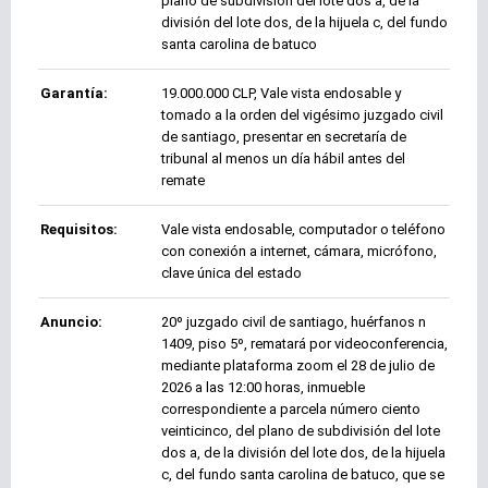
plano de subdivisión del lote dos a, de la
división del lote dos, de la hijuela c, del fundo
santa carolina de batuco
Garantía:
19.000.000 CLP, Vale vista endosable y
tomado a la orden del vigésimo juzgado civil
de santiago, presentar en secretaría de
tribunal al menos un día hábil antes del
remate
Requisitos:
Vale vista endosable, computador o teléfono
con conexión a internet, cámara, micrófono,
clave única del estado
Anuncio:
20º juzgado civil de santiago, huérfanos n
1409, piso 5º, rematará por videoconferencia,
mediante plataforma zoom el 28 de julio de
2026 a las 12:00 horas, inmueble
correspondiente a parcela número ciento
veinticinco, del plano de subdivisión del lote
dos a, de la división del lote dos, de la hijuela
c, del fundo santa carolina de batuco, que se