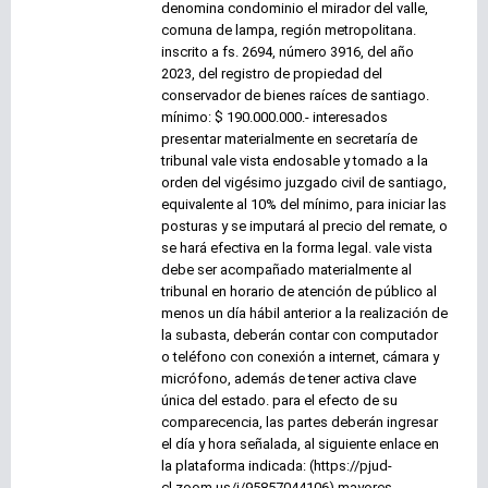
denomina condominio el mirador del valle,
comuna de lampa, región metropolitana.
inscrito a fs. 2694, número 3916, del año
2023, del registro de propiedad del
conservador de bienes raíces de santiago.
mínimo: $ 190.000.000.- interesados
presentar materialmente en secretaría de
tribunal vale vista endosable y tomado a la
orden del vigésimo juzgado civil de santiago,
equivalente al 10% del mínimo, para iniciar las
posturas y se imputará al precio del remate, o
se hará efectiva en la forma legal. vale vista
debe ser acompañado materialmente al
tribunal en horario de atención de público al
menos un día hábil anterior a la realización de
la subasta, deberán contar con computador
o teléfono con conexión a internet, cámara y
micrófono, además de tener activa clave
única del estado. para el efecto de su
comparecencia, las partes deberán ingresar
el día y hora señalada, al siguiente enlace en
la plataforma indicada: (https://pjud-
cl.zoom.us/j/95857044106) mayores