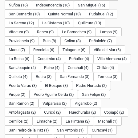
Ñuñoa (16)
Independencia (16)
San Miguel (15)
San Bernardo (13)
Quinta Normal (13)
Pudahuel (12)
La Serena (12)
La Cisterna (10)
Quilicura (10)
Vitacura (9)
Renca (9)
Lo Barnechea (9)
Lampa (9)
Providencia (9)
Buin (8)
Colina (8)
Peñalolén (7)
Macul (7)
Recoleta (6)
Talagante (6)
Viña del Mar (6)
La Reina (6)
Coquimbo (4)
Peñaflor (4)
Villa Alemana (4)
San Joaquín (4)
Paine (4)
Conchalí (4)
Chillán (4)
Quillota (4)
Retiro (3)
San Fernando (3)
Temuco (3)
Puerto Varas (3)
El Bosque (3)
Padre Hurtado (2)
Pirque (2)
Pedro Aguirre Cerda (2)
San Felipe (2)
San Ramón (2)
Valparaíso (2)
Algarrobo (2)
Antofagasta (2)
Curicó (2)
Huechuraba (2)
Copiapó (2)
Cerrillos (2)
Limache (2)
La Pintana (2)
Machalí (1)
San Pedro de la Paz (1)
San Antonio (1)
Curacaví (1)