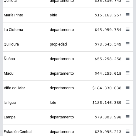
$35.330.743
Quillota
departamento
$15.163.257
María Pinto
sitio
$45.959.754
La Cisterna
departamento
$73.645.549
Quilicura
propiedad
$55.258.258
Ñuñoa
departamento
$44.255.018
Macul
departamento
$184.330.638
Viña del Mar
departamento
$186.146.389
la ligua
lote
$79.803.998
Lampa
departamento
$30.995.213
Estación Central
departamento