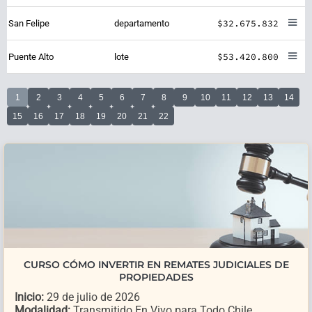
$32.675.832
San Felipe
departamento
$53.420.800
Puente Alto
lote
1
2
3
4
5
6
7
8
9
10
11
12
13
14
15
16
17
18
19
20
21
22
CURSO CÓMO INVERTIR EN REMATES JUDICIALES DE
PROPIEDADES
Inicio:
29 de julio de 2026
Modalidad:
Transmitido En Vivo para Todo Chile