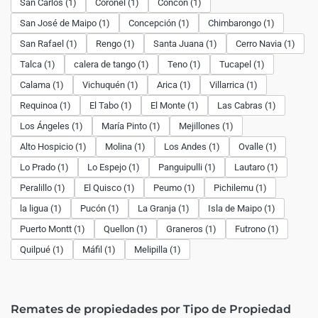
San Carlos (1)
Coronel (1)
Concón (1)
San José de Maipo (1)
Concepción (1)
Chimbarongo (1)
San Rafael (1)
Rengo (1)
Santa Juana (1)
Cerro Navia (1)
Talca (1)
calera de tango (1)
Teno (1)
Tucapel (1)
Calama (1)
Vichuquén (1)
Arica (1)
Villarrica (1)
Requinoa (1)
El Tabo (1)
El Monte (1)
Las Cabras (1)
Los Ángeles (1)
María Pinto (1)
Mejillones (1)
Alto Hospicio (1)
Molina (1)
Los Andes (1)
Ovalle (1)
Lo Prado (1)
Lo Espejo (1)
Panguipulli (1)
Lautaro (1)
Peralillo (1)
El Quisco (1)
Peumo (1)
Pichilemu (1)
la ligua (1)
Pucón (1)
La Granja (1)
Isla de Maipo (1)
Puerto Montt (1)
Quellon (1)
Graneros (1)
Futrono (1)
Quilpué (1)
Máfil (1)
Melipilla (1)
Remates de propiedades por Tipo de Propiedad