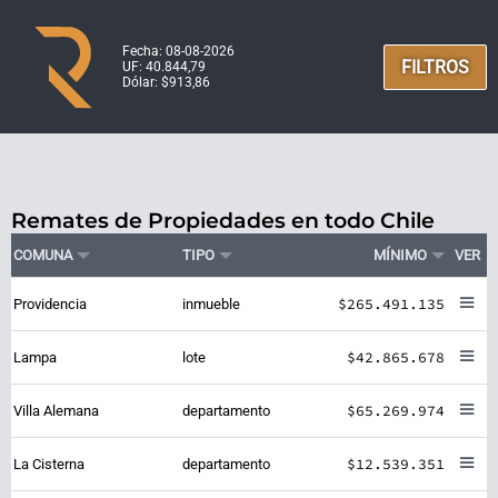
Fecha: 08-08-2026
FILTROS
UF: 40.844,79
Dólar: $913,86
Remates de Propiedades en todo Chile
COMUNA
TIPO
MÍNIMO
VER
$265.491.135
Providencia
inmueble
$42.865.678
Lampa
lote
$65.269.974
Villa Alemana
departamento
$12.539.351
La Cisterna
departamento