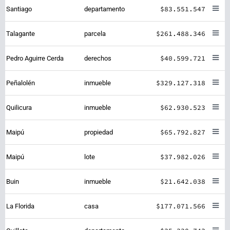
$83.551.547
Santiago
departamento
$261.488.346
Talagante
parcela
$40.599.721
Pedro Aguirre Cerda
derechos
$329.127.318
Peñalolén
inmueble
$62.930.523
Quilicura
inmueble
$65.792.827
Maipú
propiedad
$37.982.026
Maipú
lote
$21.642.038
Buin
inmueble
$177.071.566
La Florida
casa